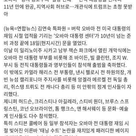
11년 만에 완공, 지역사회 허브로…개관식에 트럼프는 초청 못받
아
(뉴욕=연합뉴스) 김연숙 특파원 = 버락 오바마 전 미국 대통령의
재임 시절 업적을 기리는 '오바마 대통령 센터'가 10년이 넘는 준
비 과정 끝에 18일(현지시간) 문을 열었다.
이날 미 일리노이주 시카고 남부 잭슨 파크에서 열린 개막식에는
오바마 전 대통령 부부를 비롯해 조 바이든, 빌 클린턴, 조지 W.
부시 등 전직 대통령들과 영부인들이 참석해 출범을 축하했다.
이 밖에도 카멀라 해리스 전 부통령, 낸시 펠로시 전 하원의장, 개
빈 뉴섬 캘리포니아 주지사를 비롯해 앙겔라 메르켈 전 독일 총
리, 쥐스탱 트뤼도 전 캐나다 총리 등 미 안팎의 정계 인사들이 자
리했다.
제니퍼 허드슨, 크리스티나 아길레라, 스티비 원더, 브루스 스프
링스틴, 코넌 오브라이언, 톰 행크스, 앤 해서웨이 등 문화·예술
계 인사들도 다수 참석했다.
특히 스티븐 콜베어 등 일부 참석자는 오바마 전 대통령 재임 시
절 빚어진 이른바 '태닝 수트' 논란을 재치있게 패러디한 베이지