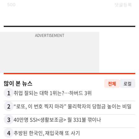
많이 본 뉴스
전체
로컬
1
취업 잘되는 대학 1위는?…하버드 3위
2
“로또, 이 번호 찍지 마라” 물리학자의 당첨금 높이는 비밀
3
40만명 SSI<생활보조금> 월 331불 깎이나
4
추방된 한국인, 재입국해 또 사기