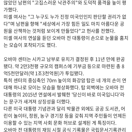
않았던 남편의 "고집스러운 낙관주의"와 도덕적 품격을 높이 평
가했다.
미셸 여사는 "그 누구도 누가 진정 미국인인지 판단할 권리가 없
다"며 남편을 향해 "세상에서 가장 힘든 일도 마치 아름다운 공
원을 산책하는 것처럼 보이게 만들었다"고 헌사를 전했다.
미셸 여사의 연설을 듣던 오바마 전 대통령이 손으로 눈물을 훔치
는 모습이 포착되기도 했다.
오바마 센터는 시카고 남부로 유치가 결정된 후 11년 만에 완공
됐다. 약 2만3천평 규모의 캠퍼스에 기부금 등으로 마련된 총 8
억5천만달러(약 1조3천억원)가 투입됐다.
특히 센터의 중심축인 70ｍ 높이의 화강암 탑은 네 개의 손이 연
대해 하나로 모이는 모습을 형상화했다. 탑 외벽에는 오바마 전
대통령의 2015년 연설에서 발췌한 '당신이 바로 미국입니다'라
는 문구가 새겨져 상징성을 더했다.
다른 미국 대통령 기념관과 달리 박물관 외에도 공공 도서관, 어
린이 놀이터, 정원, 농구 경기장 등을 갖춰 지역 주민들이 언제든
이용할 수 있는 지역 사회 문화 허브로 설계된 게 특징이다.
오바마 전 대통령의 재임 시절 공식 기록물은 국립문서기록관리