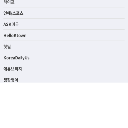
라이프
연예/스포츠
ASK미국
HelloKtown
핫딜
KoreaDailyUs
에듀브리지
생활영어
업소록
의료관광
해피빌리지
ABOUT
ADVERTISING
PRIVACY POLICY
TERMS OF SERVICE
윤리경영
고객센터
News Tips & Corrections