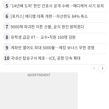
5
'14년째 도피' 한인 간호사 공개 수배…메디케어 사기 유죄
6
[포커스] 메디캘 대폭 개편…자산한도 84% 축소
7
9000채 파괴한 이튼 산불, 공식 원인 밝혀졌다
8
유학생 급감 IIT… 교수•직원 160명 감원
9
계좌만 열어도 최대 5000불…체킹 보너스 무한 경쟁
10
국내선 탑승구서 체포…ICE, 공항 단속 확대