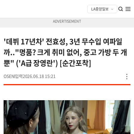
'데뷔 17년차' 전효성, 3년 무수입 여파일
까.."명품? 크게 취미 없어, 중고 가방 두 개
뿐" ('A급 장영란') [순간포착]
OSEN
2026.06.18 15:21