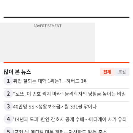
많이 본 뉴스
전체
로컬
1
취업 잘되는 대학 1위는?…하버드 3위
2
“로또, 이 번호 찍지 마라” 물리학자의 당첨금 높이는 비밀
3
40만명 SSI<생활보조금> 월 331불 깎이나