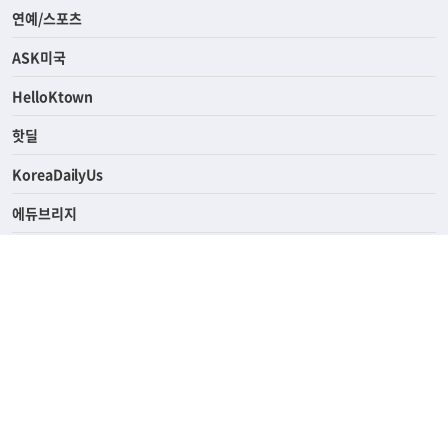
라이프
연예/스포츠
ASK미국
HelloKtown
핫딜
KoreaDailyUs
에듀브리지
생활영어
업소록
의료관광
해피빌리지
ABOUT
ADVERTISING
PRIVACY POLICY
TERMS OF SERVICE
윤리경영
고객센터