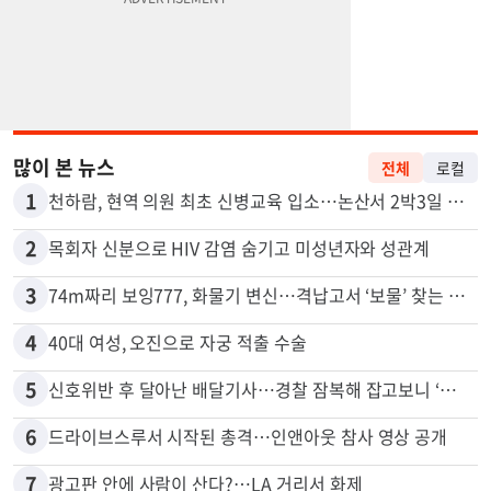
많이 본 뉴스
전체
로컬
1
천하람, 현역 의원 최초 신병교육 입소…논산서 2박3일 생활
2
목회자 신분으로 HIV 감염 숨기고 미성년자와 성관계
3
74m짜리 보잉777, 화물기 변신…격납고서 ‘보물’ 찾는 인천공항
4
40대 여성, 오진으로 자궁 적출 수술
5
신호위반 후 달아난 배달기사…경찰 잠복해 잡고보니 ‘반전’
6
드라이브스루서 시작된 총격…인앤아웃 참사 영상 공개