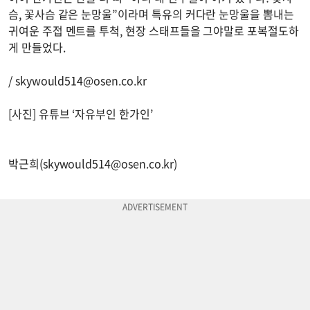
슴, 꽃사슴 같은 눈망울”이라며 특유의 커다란 눈망울을 뽐내는
귀여운 주접 멘트를 투척, 현장 스태프들을 그야말로 포복절도하
게 만들었다.
/
skywould514@osen.co.kr
[사진] 유튜브 ‘자유부인 한가인’
박근희(
skywould514@osen.co.kr
)