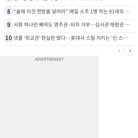
7
광고판 안에 사람이 산다?…LA 거리서 화제
8
“술에 이것 한방울 넣어라” 매일 소주 1병 까는 91세의 철칙
9
서류 하나만 빠져도 영주권·비자 거부…심사관 재량권 대폭 확대
10
넷플 ‘외교관’ 현실판 떴다…美대사 스틸 지키는 ‘신 스틸러’