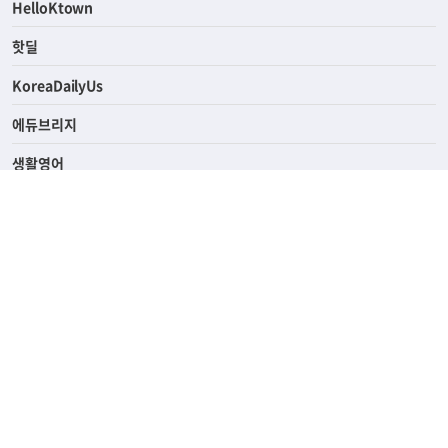
ASK미국
HelloKtown
핫딜
KoreaDailyUs
에듀브리지
생활영어
업소록
의료관광
해피빌리지
ABOUT
ADVERTISING
PRIVACY POLICY
TERMS OF SERVICE
윤리경영
고객센터
News Tips & Corrections
690 Wilshire Place Los Angeles, CA 90005
TEL. (213) 368-2500 FAX. (213) 389-6196