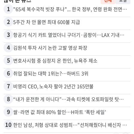
많이 본 뉴스
전체
로컬
1
"65세 복수국적 빗장 푸나"... 한국 정부, 연령 완화 전면 추진
2
5주간 차 안 몰면 최대 600불 지급
3
항공기 식기 카트 열었더니 구더기·곰팡이…LAX 기내식 업체 논란
4
김원석 투자 사기 논란 고발 영상 파장
5
변호사시험 중 심정지 온 한인, 뉴욕주 제소
6
취업 잘되는 대학 1위는?…하버드 3위
7
비영리 CEO, 노숙자 팔아 2년간 165만불
8
“내가 운전한 게 아니다”…과속 티켓에 오토파일럿 탓한 운전자
9
쌀·라면 값 최대 80% 할인…H마트 ‘폭탄 세일’