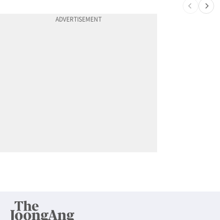
10
한인 남성, 처형 상대로 성범죄…"선처해줬더니 배신자 취급"