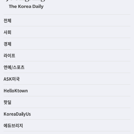
전체
사회
경제
라이프
연예/스포츠
ASK미국
HelloKtown
핫딜
KoreaDailyUs