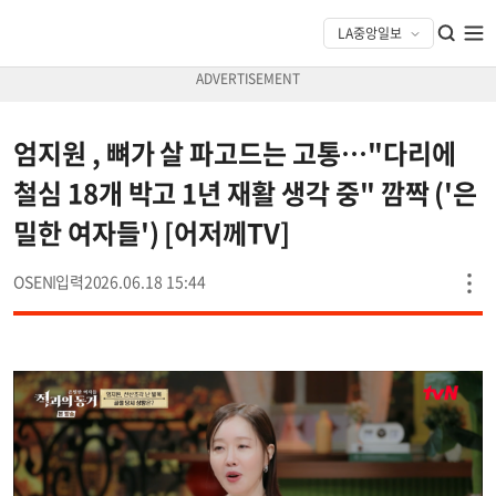
엄지원 , 뼈가 살 파고드는 고통…"다리에
철심 18개 박고 1년 재활 생각 중" 깜짝 ('은
밀한 여자들') [어저께TV]
OSEN
2026.06.18 15:44