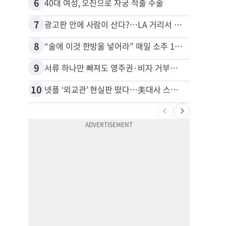
6
16
40대 여성, 오진으로 자궁 적출 수술
7
17
광고판 안에 사람이 산다?…LA 거리서 화제
8
18
“술에 이것 한방울 넣어라” 매일 소주 1병 까는 91세의 철칙
9
19
서류 하나만 빠져도 영주권·비자 거부…심사관 재량권 대폭 확대
비영리
10
20
넷플 ‘외교관’ 현실판 떴다…美대사 스틸 지키는 ‘신 스틸러’