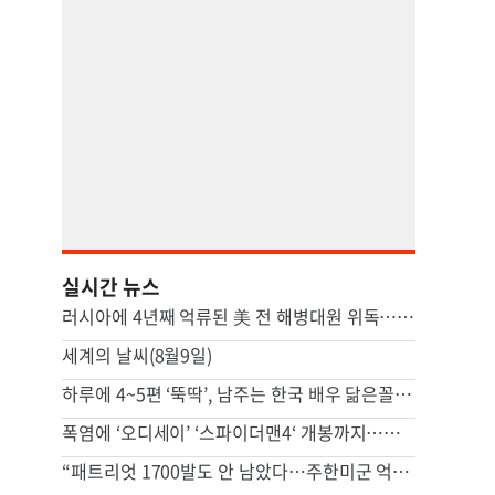
실시간 뉴스
러시아에 4년째 억류된 美 전 해병대원 위독…美 "깊이 우려"
세계의 날씨(8월9일)
하루에 4~5편 ‘뚝딱’, 남주는 한국 배우 닮은꼴...AI가 뒤흔든 중국 숏폼 드라마
폭염에 ‘오디세이’ ‘스파이더맨4‘ 개봉까지…필수된 영화관 ‘광클’
“패트리엇 1700발도 안 남았다…주한미군 억지력에도 악영향”