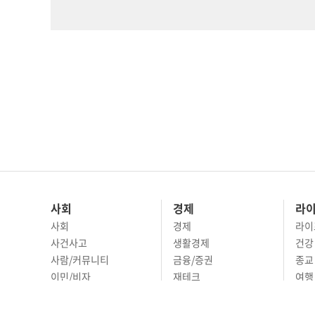
사회
경제
라
사회
경제
라이
사건사고
생활경제
건강
사람/커뮤니티
금융/증권
종교
이민/비자
재테크
여행 
교육
부동산
리빙
정치
비즈니스
문화 