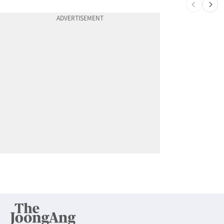
10
서류 하나만 빠져도 영주권·비자 거부…심사관 재량권 대폭 확대