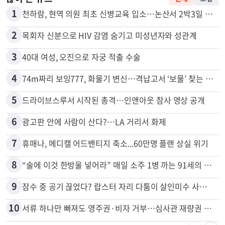
많이 본 뉴스
전체
로컬
1
천하람, 현역 의원 최초 신병교육 입소…논산서 2박3일 생활
2
목회자 신분으로 HIV 감염 숨기고 미성년자와 성관계
3
40대 여성, 오진으로 자궁 적출 수술
4
74m짜리 보잉777, 화물기 변신…격납고서 ‘보물’ 찾는 인천공항
5
드라이브스루서 시작된 총격…인앤아웃 참사 영상 공개
6
광고판 안에 사람이 산다?…LA 거리서 화제
7
휴매나, 메디캘 어드밴티지 축소...60만명 플랜 상실 위기
8
“술에 이것 한방울 넣어라” 매일 소주 1병 까는 91세의 철칙
9
잠수 중 공기 끊었다? 랍스터 자리 다툼이 살인미수 사건으로