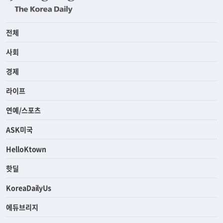
전체
사회
경제
라이프
연예/스포츠
ASK미국
HelloKtown
핫딜
KoreaDailyUs