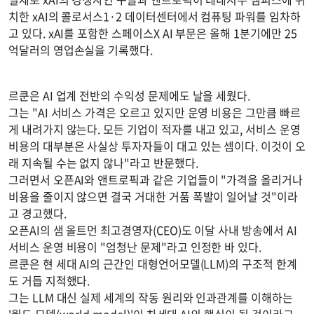
치한 xAI의 콜로서스1·2 데이터센터에서 컴퓨팅 파워를 임차하
고 있다. xAI를 포함한 스페이스X AI 부문은 올해 1분기에만 25
억달러의 영업손실을 기록했다.
르쿤은 AI 업계 전반의 수익성 문제에도 날을 세웠다.
그는 "AI 서비스 가격은 오르고 있지만 운영 비용은 그만큼 빠르
게 내려가지 않는다. 모든 기업이 적자를 내고 있고, 서비스 운영
비용의 대부분은 사실상 투자자들이 대고 있는 셈이다. 이것이 오
래 지속될 수는 없지 않나"라고 반문했다.
그러면서 오픈AI와 앤트로픽과 같은 기업들이 "가격을 올리거나
비용을 줄이지 않으면 결국 거대한 거품 폭발이 일어날 것"이라
고 경고했다.
오픈AI의 샘 올트먼 최고경영자(CEO)도 이달 사내 방송에서 AI
서비스 운영 비용이 "엄청난 문제"라고 인정한 바 있다.
르쿤은 현 세대 AI의 근간인 대형언어모델(LLM)의 구조적 한계
도 거듭 지적했다.
그는 LLM 대신 실제 세계의 작동 원리와 인과관계를 이해하는
'월드 모델(world model)'이 차세대 AI의 핵심이 될 것이라고