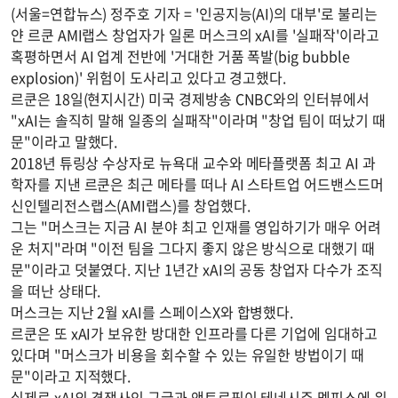
(서울=연합뉴스) 정주호 기자 = '인공지능(AI)의 대부'로 불리는
얀 르쿤 AMI랩스 창업자가 일론 머스크의 xAI를 '실패작'이라고
혹평하면서 AI 업계 전반에 '거대한 거품 폭발(big bubble
explosion)' 위험이 도사리고 있다고 경고했다.
르쿤은 18일(현지시간) 미국 경제방송 CNBC와의 인터뷰에서
"xAI는 솔직히 말해 일종의 실패작"이라며 "창업 팀이 떠났기 때
문"이라고 말했다.
2018년 튜링상 수상자로 뉴욕대 교수와 메타플랫폼 최고 AI 과
학자를 지낸 르쿤은 최근 메타를 떠나 AI 스타트업 어드밴스드머
신인텔리전스랩스(AMI랩스)를 창업했다.
그는 "머스크는 지금 AI 분야 최고 인재를 영입하기가 매우 어려
운 처지"라며 "이전 팀을 그다지 좋지 않은 방식으로 대했기 때
문"이라고 덧붙였다. 지난 1년간 xAI의 공동 창업자 다수가 조직
을 떠난 상태다.
머스크는 지난 2월 xAI를 스페이스X와 합병했다.
르쿤은 또 xAI가 보유한 방대한 인프라를 다른 기업에 임대하고
있다며 "머스크가 비용을 회수할 수 있는 유일한 방법이기 때
문"이라고 지적했다.
실제로 xAI의 경쟁사인 구글과 앤트로픽이 테네시주 멤피스에 위