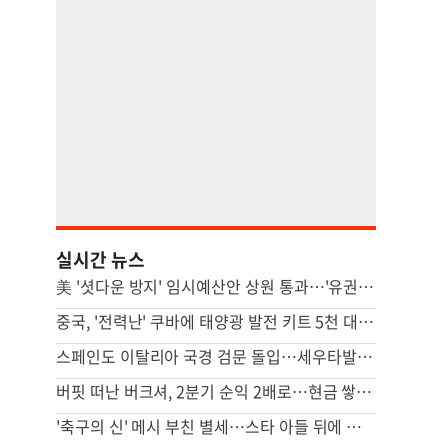
실시간 뉴스
美 '셧다운 방지' 임시예산안 상원 통과…'유권자 ID법'은 좌절
중국, '전력난' 쿠바에 태양광 발전 키트 5천 대 기증
스페인도 이탈리아 국경 검문 돌입…세우타발 갈등 고조
버핏 떠난 버크셔, 2분기 순익 2배로…현금 쌓기서 투자로 전환
'축구의 신' 메시 부친 별세…스타 아들 뒤에 선 조용한 조력자