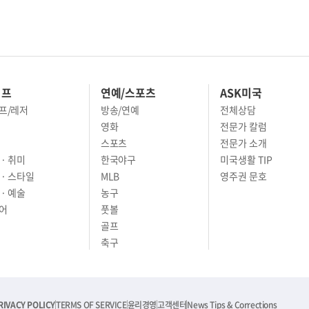
이프
연예/스포츠
ASK미국
프/레저
방송/연예
전체상담
영화
전문가 칼럼
스포츠
전문가 소개
· 취미
한국야구
미국생활 TIP
 · 스타일
MLB
영주권 문호
· 예술
농구
어
풋볼
골프
축구