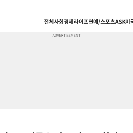
전체
사회
경제
라이프
연예/스포츠
ASK미