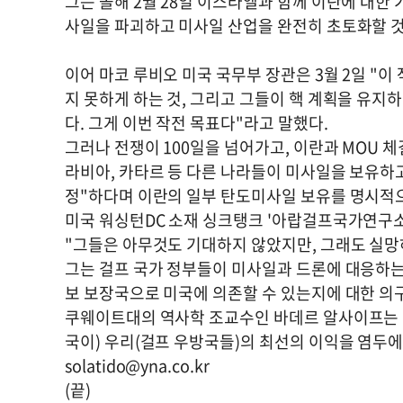
그는 올해 2월 28일 이스라엘과 함께 이란에 대한
사일을 파괴하고 미사일 산업을 완전히 초토화할 것
이어 마코 루비오 미국 국무부 장관은 3월 2일 "
지 못하게 하는 것, 그리고 그들이 핵 계획을 유지
다. 그게 이번 작전 목표다"라고 말했다.
그러나 전쟁이 100일을 넘어가고, 이란과 MOU 
라비아, 카타르 등 다른 나라들이 미사일을 보유하고
정"하다며 이란의 일부 탄도미사일 보유를 명시적으
미국 워싱턴DC 소재 싱크탱크 '아랍걸프국가연구소
"그들은 아무것도 기대하지 않았지만, 그래도 실망하
그는 걸프 국가 정부들이 미사일과 드론에 대응하는
보 보장국으로 미국에 의존할 수 있는지에 대한 의
쿠웨이트대의 역사학 조교수인 바데르 알사이프는 이
국이) 우리(걸프 우방국들)의 최선의 이익을 염두에
solatido@yna.co.kr
(끝)