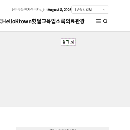
신문구독
전자신문
English
August 8, 2026
국
HelloKtown
핫딜
교육
업소록
의료관광