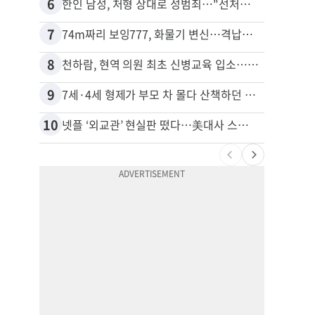
6
16
한인 남성, 처형 상대로 성범죄…"선처해줬더니 배신자 취급"
비영리
7
17
74m짜리 보잉777, 화물기 변신…격납고서 ‘보물’ 찾는 인천공항
8
18
천하람, 현역 의원 최초 신병교육 입소…논산서 2박3일 생활
40대
9
19
7세·4세 형제가 부모 차 몰다 산책하던 여성 들이받아
10
20
넷플 ‘외교관’ 현실판 떴다…美대사 스틸 지키는 ‘신 스틸러’
김원석