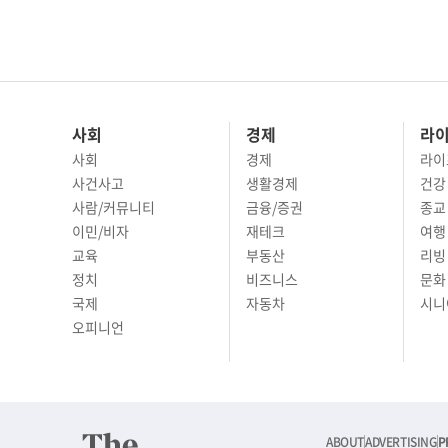
사회
경제
라
사회
경제
라이
사건사고
생활경제
건강
사람/커뮤니티
금융/증권
종교
이민/비자
재테크
여행 
교육
부동산
리빙
정치
비즈니스
문화 
국제
자동차
시니
오피니언