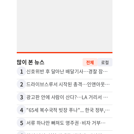
많이 본 뉴스
전체
로컬
1
11
신호위반 후 달아난 배달기사…경찰 잠복해 잡고보니 ‘반전’
5주간
2
12
드라이브스루서 시작된 총격…인앤아웃 참사 영상 공개
3
13
광고판 안에 사람이 산다?…LA 거리서 화제
포드 
4
14
"65세 복수국적 빗장 푸나"... 한국 정부, 연령 완화 전면 추진
5
15
서류 하나만 빠져도 영주권·비자 거부…심사관 재량권 대폭 확대