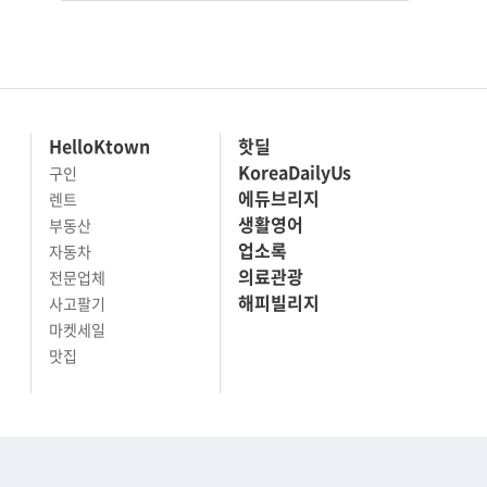
HelloKtown
핫딜
KoreaDailyUs
구인
에듀브리지
렌트
생활영어
부동산
업소록
자동차
의료관광
전문업체
해피빌리지
사고팔기
마켓세일
맛집