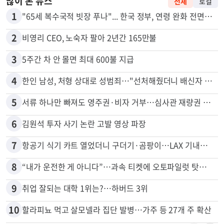
많이 본 뉴스
전체
로컬
1
"65세 복수국적 빗장 푸나"... 한국 정부, 연령 완화 전면 추진
2
비영리 CEO, 노숙자 팔아 2년간 165만불
3
5주간 차 안 몰면 최대 600불 지급
4
한인 남성, 처형 상대로 성범죄…"선처해줬더니 배신자 취급"
5
서류 하나만 빠져도 영주권·비자 거부…심사관 재량권 대폭 확대
6
김원석 투자 사기 논란 고발 영상 파장
7
항공기 식기 카트 열었더니 구더기·곰팡이…LAX 기내식 업체 논란
8
“내가 운전한 게 아니다”…과속 티켓에 오토파일럿 탓한 운전자
9
취업 잘되는 대학 1위는?…하버드 3위