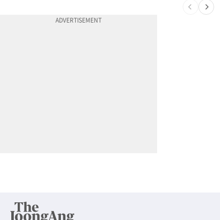
10
할라피뇨 먹고 살모넬라 집단 발병…가주 등 27개 주 확산