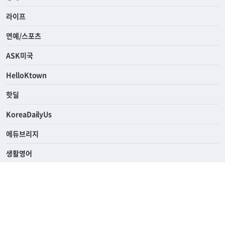
라이프
연예/스포츠
ASK미국
HelloKtown
핫딜
KoreaDailyUs
에듀브리지
생활영어
업소록
의료관광
해피빌리지