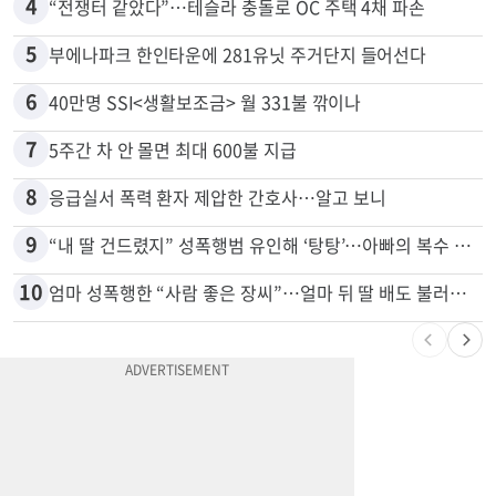
4
“전쟁터 같았다”…테슬라 충돌로 OC 주택 4채 파손
5
부에나파크 한인타운에 281유닛 주거단지 들어선다
6
40만명 SSI<생활보조금> 월 331불 깎이나
7
5주간 차 안 몰면 최대 600불 지급
8
응급실서 폭력 환자 제압한 간호사…알고 보니
9
“내 딸 건드렸지” 성폭행범 유인해 ‘탕탕’…아빠의 복수 결말
10
엄마 성폭행한 “사람 좋은 장씨”…얼마 뒤 딸 배도 불러왔다