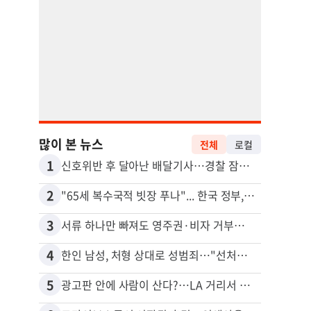
많이 본 뉴스
전체
로컬
1
11
신호위반 후 달아난 배달기사…경찰 잠복해 잡고보니 ‘반전’
2
12
"65세 복수국적 빗장 푸나"... 한국 정부, 연령 완화 전면 추진
3
13
서류 하나만 빠져도 영주권·비자 거부…심사관 재량권 대폭 확대
4
14
한인 남성, 처형 상대로 성범죄…"선처해줬더니 배신자 취급"
김원석
5
15
광고판 안에 사람이 산다?…LA 거리서 화제