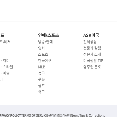
이프
연예/스포츠
ASK미국
프/레저
방송/연예
전체상담
영화
전문가 칼럼
스포츠
전문가 소개
· 취미
한국야구
미국생활 TIP
 · 스타일
MLB
영주권 문호
· 예술
농구
어
풋볼
골프
축구
RIVACY POLICY
TERMS OF SERVICE
윤리경영
고객센터
News Tips & Corrections