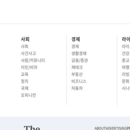
사회
경제
라
사회
경제
라이
사건사고
생활경제
건강
사람/커뮤니티
금융/증권
종교
이민/비자
재테크
여행 
교육
부동산
리빙
정치
비즈니스
문화 
국제
자동차
시니
오피니언
ABOUT
ADVERTISING
P