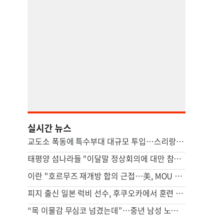
실시간 뉴스
교도소 폭동에 특수부대 대규모 투입…스리랑카서 3명 사망
태평양 섬나라들 "이달말 정상회의에 대만 참석"…중국 반발할듯
이란 "호르무즈 재개방 합의 근접…美, MOU 위반 배상해야"
피지 출신 일본 럭비 선수, 후쿠오카에서 훈련 중 열사병 사망
“목 이물감 무심코 넘겼는데”…중년 남성 노리는 ‘침묵의 암’ [Health&]