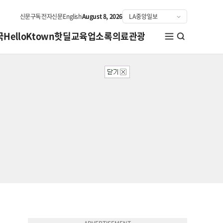
신문구독
전자신문
English
August 8, 2026
국
HelloKtown
핫딜
교육
업소록
의료관광