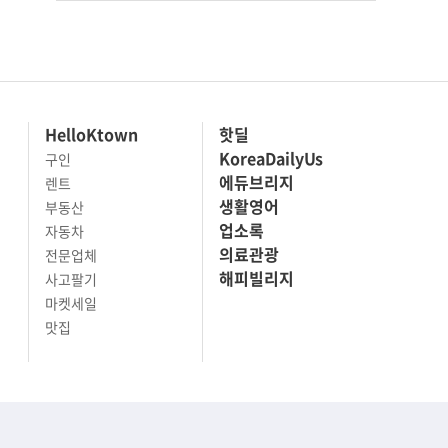
HelloKtown
핫딜
KoreaDailyUs
구인
에듀브리지
렌트
생활영어
부동산
업소록
자동차
의료관광
전문업체
해피빌리지
사고팔기
마켓세일
맛집