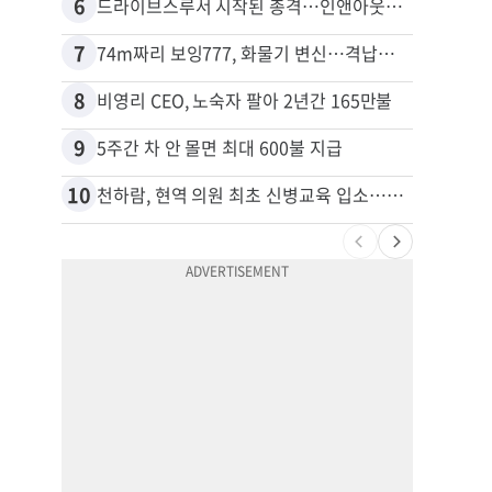
6
16
드라이브스루서 시작된 총격…인앤아웃 참사 영상 공개
7
17
74m짜리 보잉777, 화물기 변신…격납고서 ‘보물’ 찾는 인천공항
포드 
8
18
비영리 CEO, 노숙자 팔아 2년간 165만불
9
19
5주간 차 안 몰면 최대 600불 지급
10
20
천하람, 현역 의원 최초 신병교육 입소…논산서 2박3일 생활