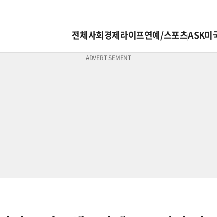
전체
사회
경제
라이프
연예/스포츠
ASK미