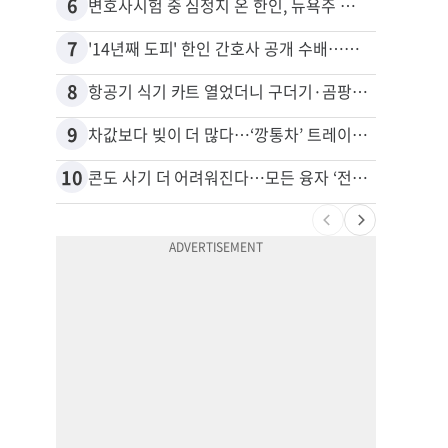
6
16
변호사시험 중 심정지 온 한인, 뉴욕주 제소
7
17
'14년째 도피' 한인 간호사 공개 수배…메디케어 사기 유죄
8
18
항공기 식기 카트 열었더니 구더기·곰팡이…LAX 기내식 업체 논란
9
19
차값보다 빚이 더 많다…‘깡통차’ 트레이드인 급증
비영리
10
20
콘도 사기 더 어려워진다…모든 융자 ‘전체 심사’