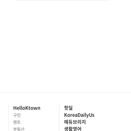
HelloKtown
핫딜
KoreaDailyUs
구인