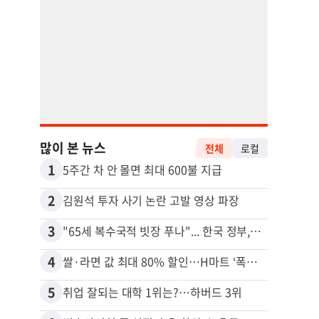
많이 본 뉴스
전체
로컬
1
11
5주간 차 안 몰면 최대 600불 지급
2
12
김원석 투자 사기 논란 고발 영상 파장
3
13
"65세 복수국적 빗장 푸나"... 한국 정부, 연령 완화 전면 추진
4
14
쌀·라면 값 최대 80% 할인…H마트 ‘폭탄 세일’
5
15
취업 잘되는 대학 1위는?…하버드 3위