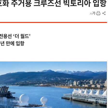
호화 주거용 크루즈선 빅토리아 입항
전용선 ‘더 월드’
7년 만에 입항