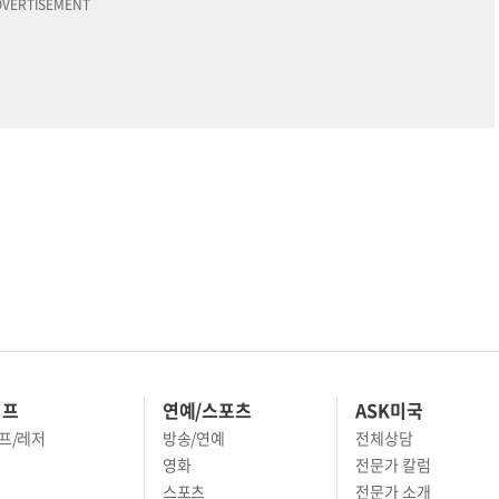
이프
연예/스포츠
ASK미국
프/레저
방송/연예
전체상담