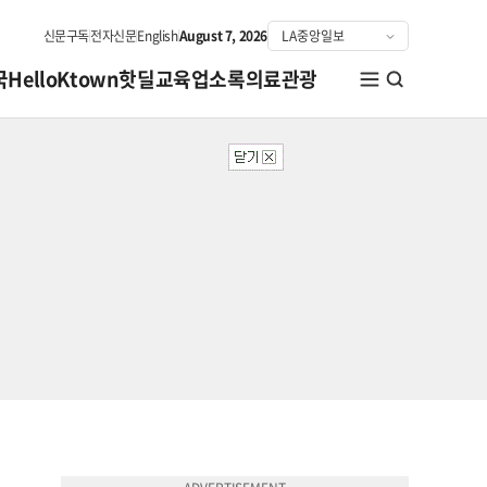
신문구독
전자신문
English
August 7, 2026
국
HelloKtown
핫딜
교육
업소록
의료관광