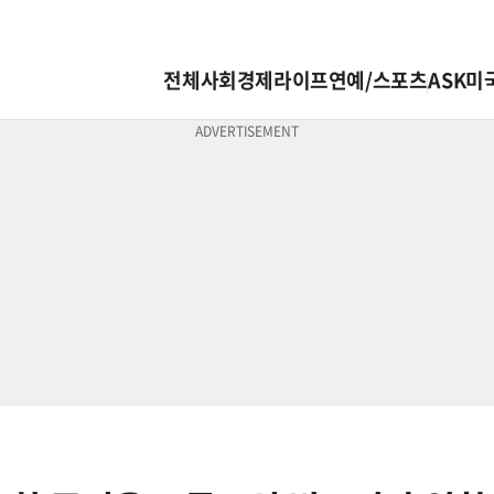
전체
사회
경제
라이프
연예/스포츠
ASK미