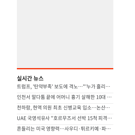
실시간 뉴스
트럼프, '탄약부족' 보도에 격노…"'누가 흘리나' 색출 지시"
인천서 말다툼 끝에 어머니 흉기 살해한 10대 아들 체포
천하람, 현역 의원 최초 신병교육 입소…논산서 2박3일 생활
UAE 국영석유사 "호르무즈서 선박 15척 피격…이번주에도 3척"
흔들리는 미국 영향력…사우디·튀르키예·파키스탄 안보 손잡았다(종합)