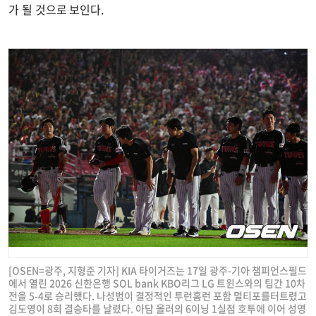
가 될 것으로 보인다.
[OSEN=광주, 지형준 기자] KIA 타이거즈는 17일 광주-기아 챔피언스필드
에서 열린 2026 신한은행 SOL bank KBO리그 LG 트윈스와의 팀간 10차
전을 5-4로 승리했다. 나성범이 결정적인 투런홈런 포함 멀티포를터트렸고
김도영이 8회 결승타를 날렸다. 아담 올러의 6이닝 1실점 호투에 이어 성영