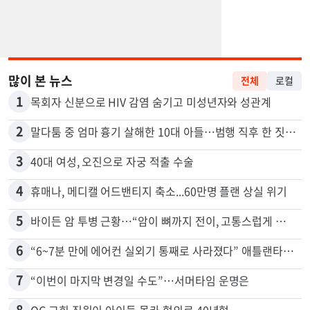
많이 본 뉴스
전체
로컬
1
목회자 신분으로 HIV 감염 숨기고 미성년자와 성관계
2
말다툼 중 엄마 흉기 살해한 10대 아들…범행 직후 한 짓 충격
3
40대 여성, 오진으로 자궁 적출 수술
4
휴매나, 메디캘 어드밴티지 축소...60만명 플랜 상실 위기
5
바이든 암 투병 근황…“암이 뼈까지 전이, 고통스럽게 투병 중”
6
“6~7분 만에 에어컨 실외기 통째로 사라졌다” 애틀랜타서 실외기 도난 급증