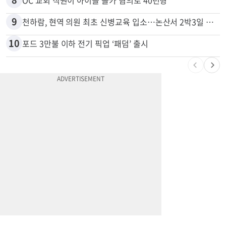
7
“이번이 마지막 변경일 수도”…서머타임 운명은
8
OC 교회 직원이 아이들 몰카 혐의로 40년형
9
천하람, 현역 의원 최초 신병교육 입소…논산서 2박3일 생활
10
포드 3만불 이하 전기 픽업 ‘패덤’ 출시