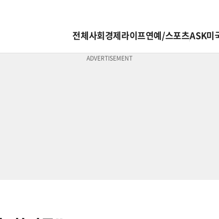
전체
사회
경제
라이프
연예/스포츠
ASK미