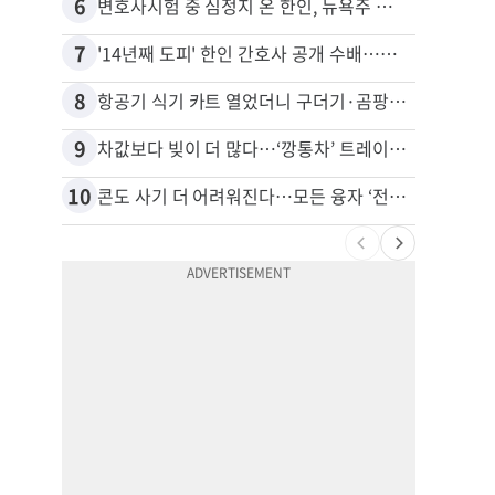
6
16
변호사시험 중 심정지 온 한인, 뉴욕주 제소
7
17
'14년째 도피' 한인 간호사 공개 수배…메디케어 사기 유죄
8
18
항공기 식기 카트 열었더니 구더기·곰팡이…LAX 기내식 업체 논란
9
19
차값보다 빚이 더 많다…‘깡통차’ 트레이드인 급증
비영리
10
20
콘도 사기 더 어려워진다…모든 융자 ‘전체 심사’