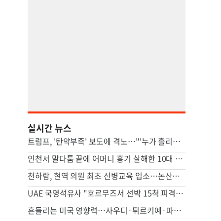
실시간 뉴스
트럼프, '탄약부족' 보도에 격노…"'누가 흘리나' 색출 지시"
인천서 말다툼 끝에 어머니 흉기 살해한 10대 아들 체포
천하람, 현역 의원 최초 신병교육 입소…논산서 2박3일 생활
UAE 국영석유사 "호르무즈서 선박 15척 피격…이번주에도 3척"
흔들리는 미국 영향력…사우디·튀르키예·파키스탄 안보 손잡았다(종합)