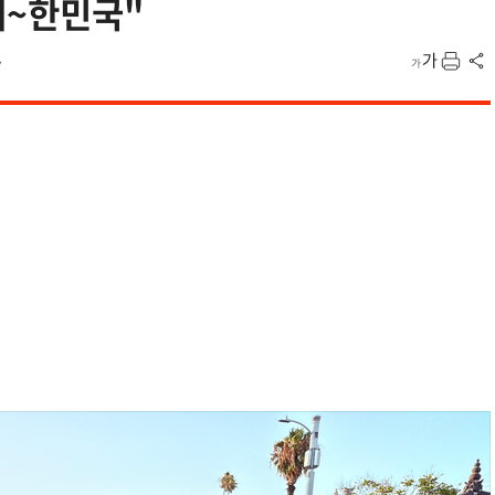
대~한민국"
7