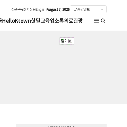
신문구독
전자신문
English
August 7, 2026
국
HelloKtown
핫딜
교육
업소록
의료관광