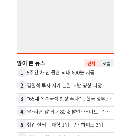
많이 본 뉴스
전체
로컬
1
11
5주간 차 안 몰면 최대 600불 지급
2
12
김원석 투자 사기 논란 고발 영상 파장
3
13
"65세 복수국적 빗장 푸나"... 한국 정부, 연령 완화 전면 추진
4
14
쌀·라면 값 최대 80% 할인…H마트 ‘폭탄 세일’
5
15
취업 잘되는 대학 1위는?…하버드 3위