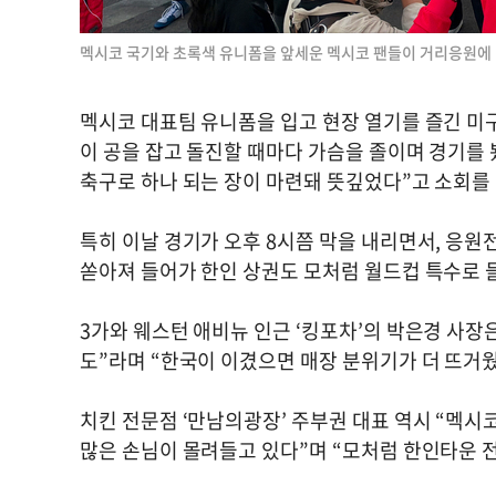
멕시코 국기와 초록색 유니폼을 앞세운 멕시코 팬들이 거리응원에 
멕시코 대표팀 유니폼을 입고 현장 열기를 즐긴 미구
이 공을 잡고 돌진할 때마다 가슴을 졸이며 경기를 
축구로 하나 되는 장이 마련돼 뜻깊었다”고 소회를
특히 이날 경기가 오후 8시쯤 막을 내리면서, 응원
쏟아져 들어가 한인 상권도 모처럼 월드컵 특수로 
3가와 웨스턴 애비뉴 인근 ‘킹포차’의 박은경 사장
도”라며 “한국이 이겼으면 매장 분위기가 더 뜨거웠
치킨 전문점 ‘만남의광장’ 주부권 대표 역시 “멕시
많은 손님이 몰려들고 있다”며 “모처럼 한인타운 