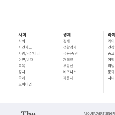
사회
경제
라
사회
경제
라이
사건사고
생활경제
건강
사람/커뮤니티
금융/증권
종교
이민/비자
재테크
여행 
교육
부동산
리빙
정치
비즈니스
문화 
국제
자동차
시니
오피니언
ABOUT
ADVERTISING
P