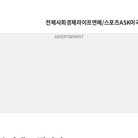
전체
사회
경제
라이프
연예/스포츠
ASK미