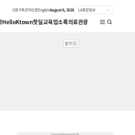
신문구독
전자신문
English
August 6, 2026
국
HelloKtown
핫딜
교육
업소록
의료관광