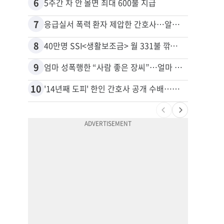
6
16
5주간 차 안 몰면 최대 600불 지급
7
17
응급실서 폭력 환자 제압한 간호사…알고 보니
8
18
40만명 SSI<생활보조금> 월 331불 깎이나
9
19
엄마 성폭행한 “사람 좋은 장씨”…얼마 뒤 딸 배도 불러왔다
유학생
10
20
'14년째 도피' 한인 간호사 공개 수배…메디케어 사기 유죄