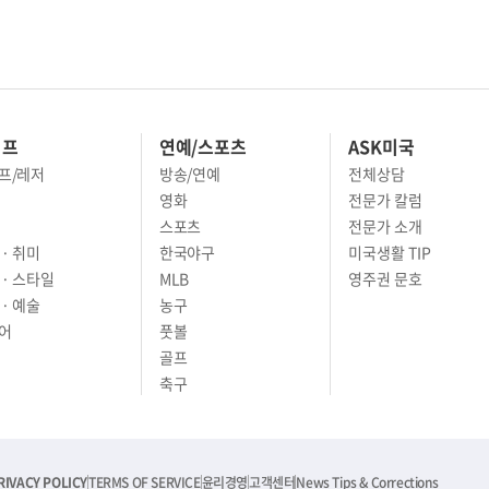
이프
연예/스포츠
ASK미국
프/레저
방송/연예
전체상담
영화
전문가 칼럼
스포츠
전문가 소개
· 취미
한국야구
미국생활 TIP
 · 스타일
MLB
영주권 문호
· 예술
농구
어
풋볼
골프
축구
RIVACY POLICY
TERMS OF SERVICE
윤리경영
고객센터
News Tips & Corrections