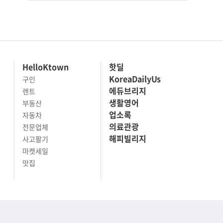
HelloKtown
핫딜
KoreaDailyUs
구인
에듀브리지
렌트
생활영어
부동산
업소록
자동차
의료관광
전문업체
해피빌리지
사고팔기
마켓세일
맛집