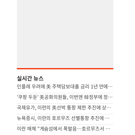
실시간 뉴스
인플레 우려에 美 주택담보대출 금리 1년 만에 최고
'쿠팡 두둔' 美공화의원들, 이번엔 韓정부에 정통망법 압박 서한
국제유가, 이란의 美선박 통항 제한 추진에 상승…브렌트 4%↑
뉴욕증시, 이란의 호르무즈 선별통항 추진에 하락…다우 0.9%↓
이란 매체 "게슘섬에서 폭발음…호르무즈서 적대 표적 무력화"