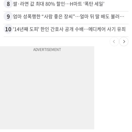
7
응급실서 폭력 환자 제압한 간호사…알고 보니
8
쌀·라면 값 최대 80% 할인…H마트 ‘폭탄 세일’
9
엄마 성폭행한 “사람 좋은 장씨”…얼마 뒤 딸 배도 불러왔다
10
'14년째 도피' 한인 간호사 공개 수배…메디케어 사기 유죄