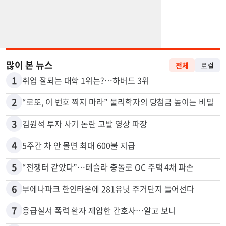
많이 본 뉴스
전체
로컬
1
취업 잘되는 대학 1위는?…하버드 3위
2
“로또, 이 번호 찍지 마라” 물리학자의 당첨금 높이는 비밀
3
김원석 투자 사기 논란 고발 영상 파장
4
5주간 차 안 몰면 최대 600불 지급
5
“전쟁터 같았다”…테슬라 충돌로 OC 주택 4채 파손
6
부에나파크 한인타운에 281유닛 주거단지 들어선다