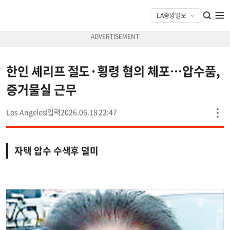
한인 셰리프 절도·횡령 혐의 체포…압수품,
증거물실 근무
Los Angeles
2026.06.18 22:47
자택 압수 수색후 덜미