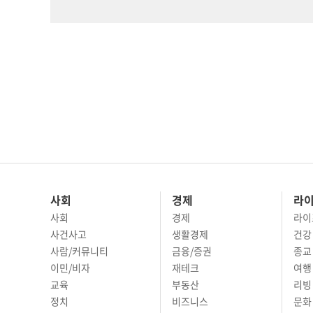
사회
경제
라
사회
경제
라이
사건사고
생활경제
건강
사람/커뮤니티
금융/증권
종교
이민/비자
재테크
여행 