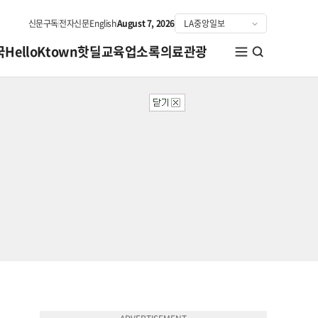
신문구독
전자신문
English
August 7, 2026
국
HelloKtown
핫딜
교육
업소록
의료관광