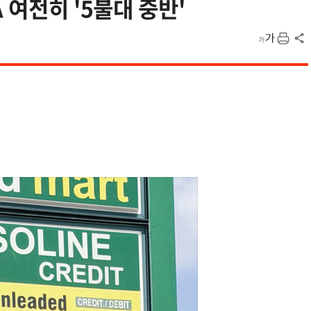
 여전히 '5불대 중반'