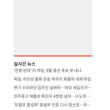
실시간 뉴스
'전쟁 반대' 러 야당, 9월 총선 후보 못 내나
독일, 라인강 물류 운송 막히자 화물차 대체 투입
변기 수리하던 집주인 날벼락…여성 세입자가 흉기로 찔렀다
민주콩고 에볼라 확진자 4천명 넘어…수도까지 번질라 비상
'트럼프 충성파' 美법무 인준 다시 청신호…과반 찬성표 확보(종합)