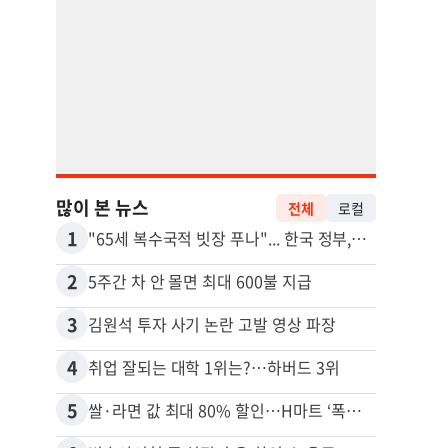
많이 본 뉴스
전체
로컬
1
11
"65세 복수국적 빗장 푸나"... 한국 정부, 연령 완화 전면 추진
2
12
5주간 차 안 몰면 최대 600불 지급
3
13
김원석 투자 사기 논란 고발 영상 파장
4
14
취업 잘되는 대학 1위는?…하버드 3위
5
15
쌀·라면 값 최대 80% 할인…H마트 ‘폭탄 세일’
비영리