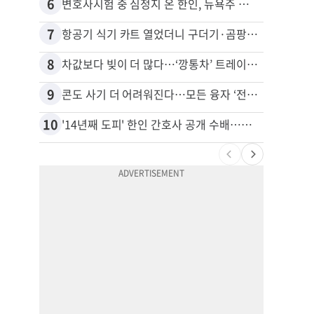
6
16
변호사시험 중 심정지 온 한인, 뉴욕주 제소
7
17
항공기 식기 카트 열었더니 구더기·곰팡이…LAX 기내식 업체 논란
8
18
차값보다 빚이 더 많다…‘깡통차’ 트레이드인 급증
9
19
콘도 사기 더 어려워진다…모든 융자 ‘전체 심사’
10
20
'14년째 도피' 한인 간호사 공개 수배…메디케어 사기 유죄