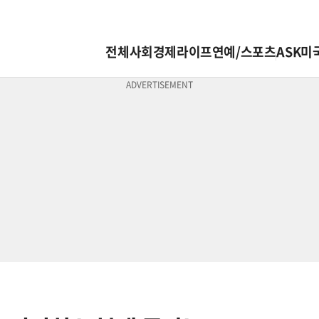
전체
사회
경제
라이프
연예/스포츠
ASK미