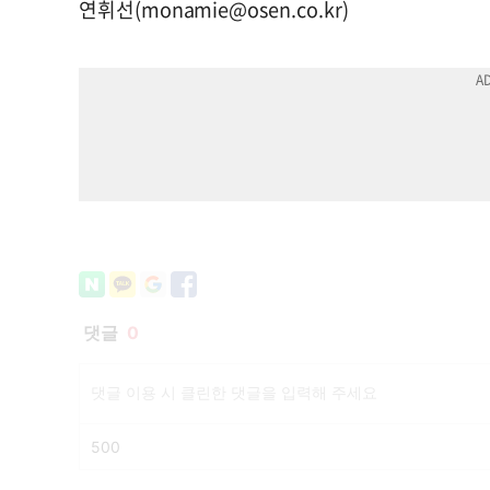
연휘선(
monamie@osen.co.kr
)