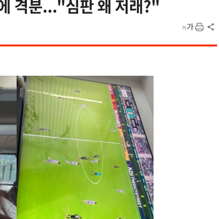
 격분..."심판 왜 저래?"