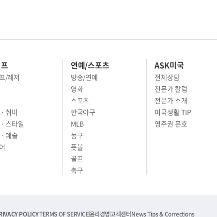
이프
연예/스포츠
ASK미국
프/레저
방송/연예
전체상담
영화
전문가 칼럼
스포츠
전문가 소개
· 취미
한국야구
미국생활 TIP
 · 스타일
MLB
영주권 문호
· 예술
농구
어
풋볼
골프
축구
RIVACY POLICY
TERMS OF SERVICE
윤리경영
고객센터
News Tips & Corrections