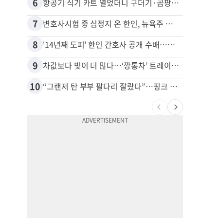
6
16
항공기 식기 카트 열었더니 구더기·곰팡이…LAX 기내식 업체 논란
7
17
변호사시험 중 심정지 온 한인, 뉴욕주 제소
8
18
'14년째 도피' 한인 간호사 공개 수배…메디케어 사기 유죄
9
19
차값보다 빚이 더 많다…‘깡통차’ 트레이드인 급증
10
20
“그랜저 탄 부부 팔다리 잘랐다”…핑크 살인공장 충격 실체