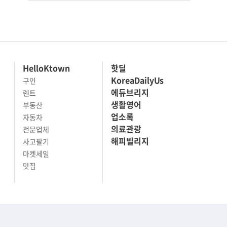
HelloKtown
핫딜
KoreaDailyUs
구인
에듀브리지
렌트
생활영어
부동산
업소록
자동차
의료관광
전문업체
해피빌리지
사고팔기
마켓세일
맛집