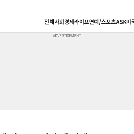
전체
사회
경제
라이프
연예/스포츠
ASK미