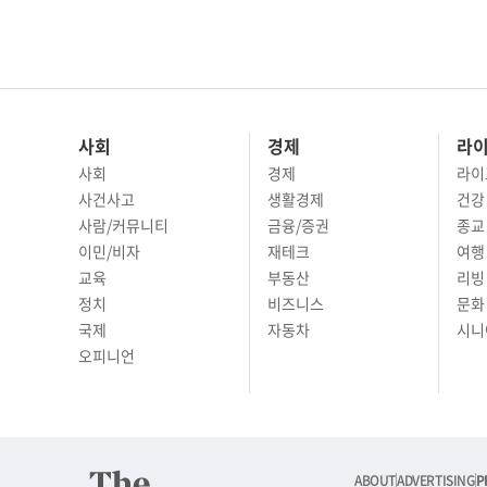
사회
경제
라
사회
경제
라이
사건사고
생활경제
건강
사람/커뮤니티
금융/증권
종교
이민/비자
재테크
여행 
교육
부동산
리빙
정치
비즈니스
문화 
국제
자동차
시니
오피니언
ABOUT
ADVERTISING
P