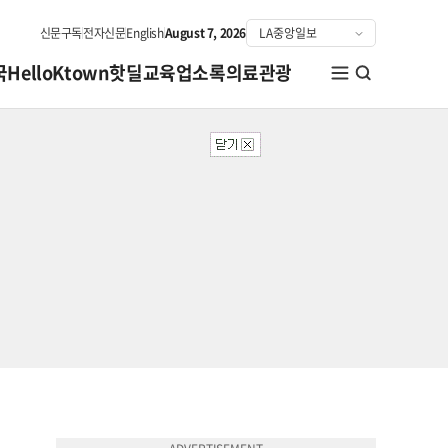
신문구독
전자신문
English
August 7, 2026
국
HelloKtown
핫딜
교육
업소록
의료관광