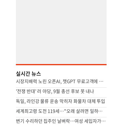
실시간 뉴스
시장지배력 노린 오픈AI, 챗GPT 무료고객에 최신 모델 무한제공
'전쟁 반대' 러 야당, 9월 총선 후보 못 내나
독일, 라인강 물류 운송 막히자 화물차 대체 투입
세계최고령 도전 119세…"오래 살려면 일하고 건강하게 먹어라"
변기 수리하던 집주인 날벼락…여성 세입자가 흉기로 찔렀다