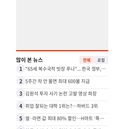
많이 본 뉴스
전체
로컬
1
11
"65세 복수국적 빗장 푸나"... 한국 정부, 연령 완화 전면 추진
2
12
5주간 차 안 몰면 최대 600불 지급
3
13
김원석 투자 사기 논란 고발 영상 파장
4
14
취업 잘되는 대학 1위는?…하버드 3위
5
15
쌀·라면 값 최대 80% 할인…H마트 ‘폭탄 세일’
비영리