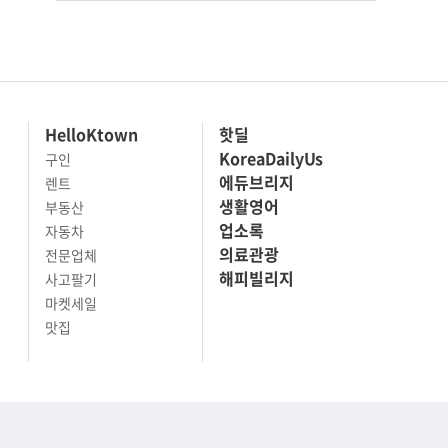
HelloKtown
핫딜
KoreaDailyUs
구인
에듀브리지
렌트
생활영어
부동산
업소록
자동차
의료관광
전문업체
해피빌리지
사고팔기
마켓세일
맛집