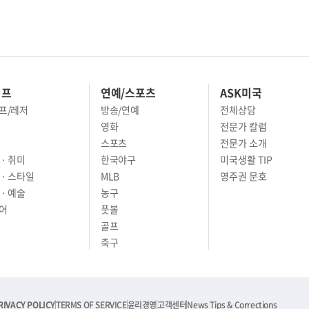
이프
연예/스포츠
ASK미국
프/레저
방송/연예
전체상담
영화
전문가 칼럼
스포츠
전문가 소개
· 취미
한국야구
미국생활 TIP
 · 스타일
MLB
영주권 문호
· 예술
농구
어
풋볼
골프
축구
RIVACY POLICY
TERMS OF SERVICE
윤리경영
고객센터
News Tips & Corrections