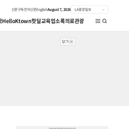
신문구독
전자신문
English
August 7, 2026
국
HelloKtown
핫딜
교육
업소록
의료관광