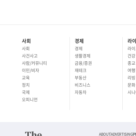
사회
경제
라
사회
경제
라이
사건사고
생활경제
건강
사람/커뮤니티
금융/증권
종교
이민/비자
재테크
여행 
교육
부동산
리빙
정치
비즈니스
문화 
국제
자동차
시니
오피니언
ABOUT
ADVERTISING
P