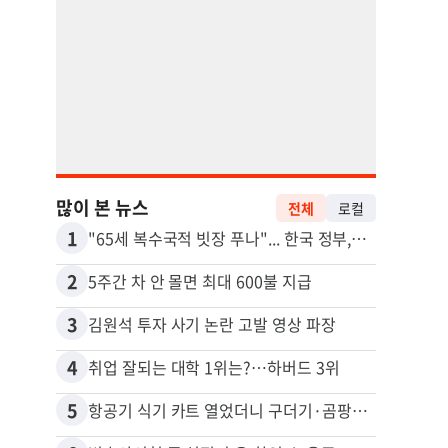
많이 본 뉴스
전체
로컬
1
11
"65세 복수국적 빗장 푸나"... 한국 정부, 연령 완화 전면 추진
비영리
2
12
5주간 차 안 몰면 최대 600불 지급
3
13
김원석 투자 사기 논란 고발 영상 파장
4
14
취업 잘되는 대학 1위는?…하버드 3위
5
15
항공기 식기 카트 열었더니 구더기·곰팡이…LAX 기내식 업체 논란