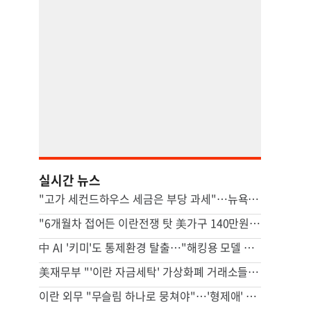
실시간 뉴스
"고가 세컨드하우스 세금은 부당 과세"…뉴욕시 상대 소송
"6개월차 접어든 이란전쟁 탓 美가구 140만원 추가 부담"
中 AI '키미'도 통제환경 탈출…"해킹용 모델 될수도" 우려
美재무부 "'이란 자금세탁' 가상화폐 거래소들 제재"
이란 외무 "무슬림 하나로 뭉쳐야"…'형제애' 강조 왜?