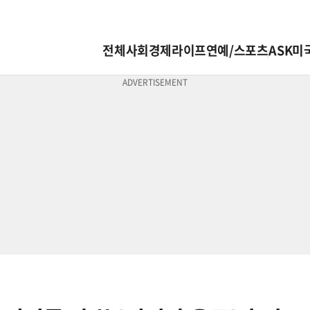
전체
사회
경제
라이프
연예/스포츠
ASK미