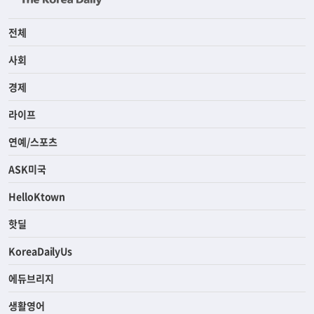
전체
사회
경제
라이프
연예/스포츠
ASK미국
HelloKtown
핫딜
KoreaDailyUs
에듀브리지
생활영어