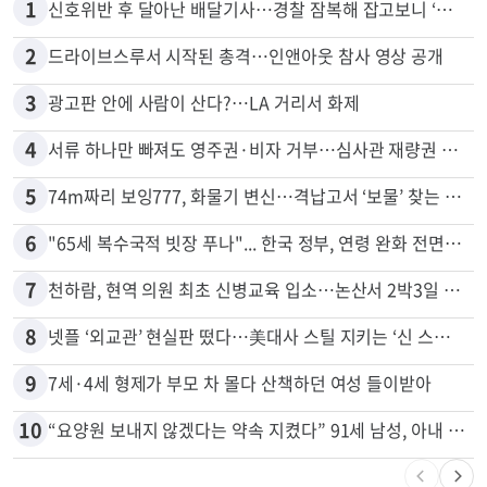
1
신호위반 후 달아난 배달기사…경찰 잠복해 잡고보니 ‘반전’
2
드라이브스루서 시작된 총격…인앤아웃 참사 영상 공개
3
광고판 안에 사람이 산다?…LA 거리서 화제
4
서류 하나만 빠져도 영주권·비자 거부…심사관 재량권 대폭 확대
5
74m짜리 보잉777, 화물기 변신…격납고서 ‘보물’ 찾는 인천공항
6
"65세 복수국적 빗장 푸나"... 한국 정부, 연령 완화 전면 추진
7
천하람, 현역 의원 최초 신병교육 입소…논산서 2박3일 생활
8
넷플 ‘외교관’ 현실판 떴다…美대사 스틸 지키는 ‘신 스틸러’
9
7세·4세 형제가 부모 차 몰다 산책하던 여성 들이받아
10
“요양원 보내지 않겠다는 약속 지켰다” 91세 남성, 아내 살해 혐의