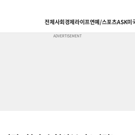
전체
사회
경제
라이프
연예/스포츠
ASK미