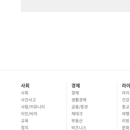
사회
경제
라
사회
경제
라이
사건사고
생활경제
건강
사람/커뮤니티
금융/증권
종교
이민/비자
재테크
여행 