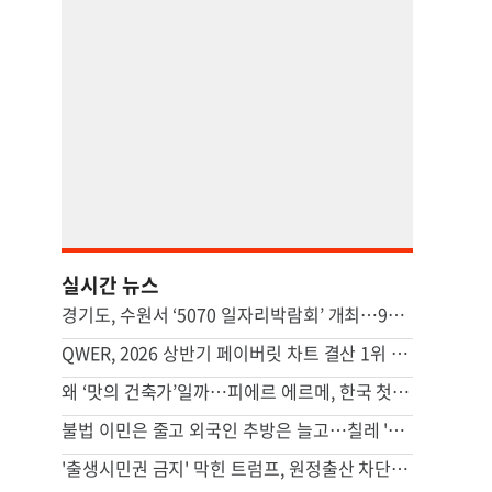
실시간 뉴스
경기도, 수원서 ‘5070 일자리박람회’ 개최…9월엔 안산
QWER, 2026 상반기 페이버릿 차트 결산 1위 [Favorite]
왜 ‘맛의 건축가’일까…피에르 에르메, 한국 첫 카페 열다 [쿠킹]
불법 이민은 줄고 외국인 추방은 늘고…칠레 '반이민 드라이브'
'출생시민권 금지' 막힌 트럼프, 원정출산 차단 행정명령 서명(종합)