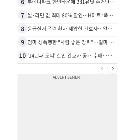
6
16
부에나파크 한인타운에 281유닛 주거단지 들어선다
7
17
쌀·라면 값 최대 80% 할인…H마트 ‘폭탄 세일’
8
18
응급실서 폭력 환자 제압한 간호사…알고 보니
9
19
엄마 성폭행한 “사람 좋은 장씨”…얼마 뒤 딸 배도 불러왔다
10
20
'14년째 도피' 한인 간호사 공개 수배…메디케어 사기 유죄