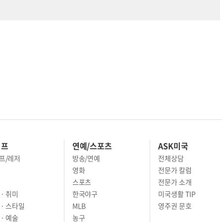
이프
연예/스포츠
ASK미국
프/레저
방송/연예
전체상담
영화
전문가 칼럼
스포츠
전문가 소개
· 취미
한국야구
미국생활 TIP