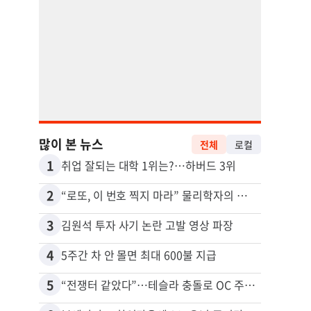
많이 본 뉴스
전체
로컬
1
11
취업 잘되는 대학 1위는?…하버드 3위
2
12
“로또, 이 번호 찍지 마라” 물리학자의 당첨금 높이는 비밀
3
13
김원석 투자 사기 논란 고발 영상 파장
4
14
5주간 차 안 몰면 최대 600불 지급
5
15
“전쟁터 같았다”…테슬라 충돌로 OC 주택 4채 파손