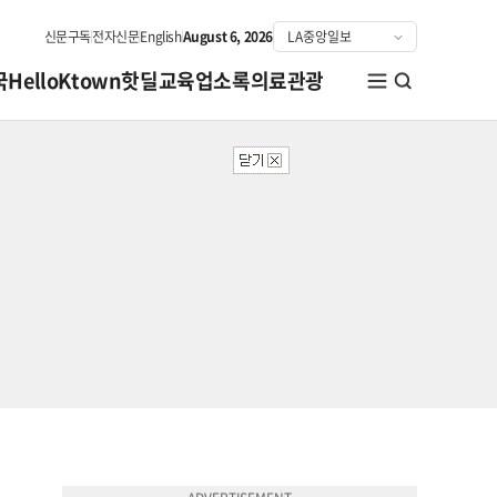
신문구독
전자신문
English
August 6, 2026
국
HelloKtown
핫딜
교육
업소록
의료관광