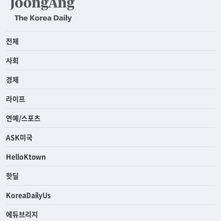
전체
사회
경제
라이프
연예/스포츠
ASK미국
HelloKtown
핫딜
KoreaDailyUs