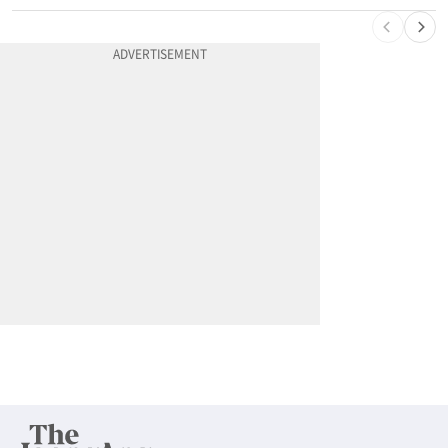
10
“그랜저 탄 부부 팔다리 잘랐다”…핑크 살인공장 충격 실체