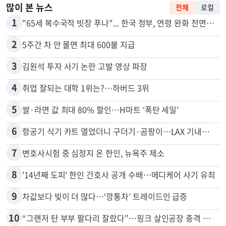
많이 본 뉴스
전체
로컬
1
"65세 복수국적 빗장 푸나"... 한국 정부, 연령 완화 전면 추진
2
5주간 차 안 몰면 최대 600불 지급
3
김원석 투자 사기 논란 고발 영상 파장
4
취업 잘되는 대학 1위는?…하버드 3위
5
쌀·라면 값 최대 80% 할인…H마트 ‘폭탄 세일’
6
항공기 식기 카트 열었더니 구더기·곰팡이…LAX 기내식 업체 논란
7
변호사시험 중 심정지 온 한인, 뉴욕주 제소
8
'14년째 도피' 한인 간호사 공개 수배…메디케어 사기 유죄
9
차값보다 빚이 더 많다…‘깡통차’ 트레이드인 급증