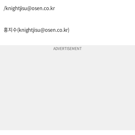
/
knightjisu@osen.co.kr
홍지수(
knightjisu@osen.co.kr
)