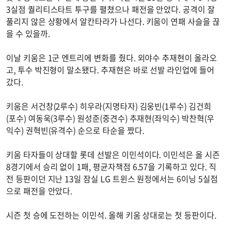
3실점 퀄리티스타트 투구를 펼쳤으나 패전을 안았다. 공격이 잘
풀리지 않은 상황에서 알칸타라가 나선다. 키움이 연패 사슬을 끊
을 수 있을까.
이날 키움은 1군 엔트리에 변화를 줬다. 외야수 추재현이 올라오
고, 투수 박진형이 말소됐다. 추재현은 바로 선발 라인업에 들어
갔다.
키움은 서건창(2루수) 히우라(지명타자) 김웅빈(1루수) 김건희
(포수) 여동욱(3루수) 원성준(중견수) 추재현(좌익수) 박찬혁(우
익수) 권혁빈(유격수) 순으로 타순을 짰다.
키움 타자들이 상대할 롯데 선발은 이민석이다. 이민석은 올 시즌
8경기에서 승리 없이 1패, 평균자책점 6.57을 기록하고 있다. 직
전 등판이던 지난 13일 잠실 LG 트윈스 원정에서는 6이닝 5실점
으로 패전을 안았다.
시즌 첫 승에 도전하는 이민석. 올해 키움 상대로는 첫 등판이다.