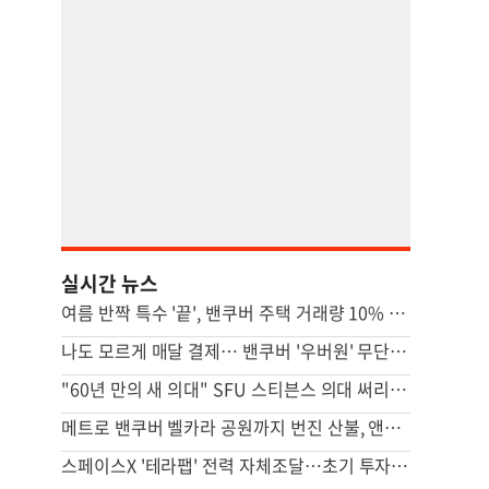
실시간 뉴스
여름 반짝 특수 '끝', 밴쿠버 주택 거래량 10% '뚝'
나도 모르게 매달 결제… 밴쿠버 '우버원' 무단 가입 논란
"60년 만의 새 의대" SFU 스티븐스 의대 써리서 첫발
메트로 밴쿠버 벨카라 공원까지 번진 산불, 앤모어 주민 대피
스페이스X '테라팹' 전력 자체조달…초기 투자 24조원