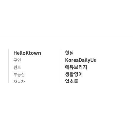
HelloKtown
핫딜
KoreaDailyUs
구인
에듀브리지
렌트
생활영어
부동산
업소록
자동차
의료관광
전문업체
해피빌리지
사고팔기
마켓세일
맛집