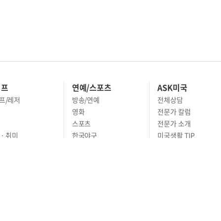
이프
연예/스포츠
ASK미국
프/레저
방송/연예
전체상담
영화
전문가 칼럼
스포츠
전문가 소개
· 취미
한국야구
미국생활 TIP
 · 스타일
MLB
영주권 문호
· 예술
농구
어
풋볼
골프
축구