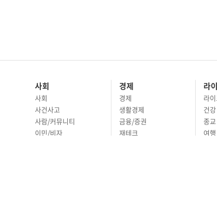
사회
경제
라
사회
경제
라이
사건사고
생활경제
건강
사람/커뮤니티
금융/증권
종교
이민/비자
재테크
여행 
교육
부동산
리빙
정치
비즈니스
문화 
국제
자동차
시니
오피니언