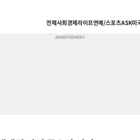
전체
사회
경제
라이프
연예/스포츠
ASK미