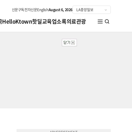
신문구독
전자신문
English
August 6, 2026
국
HelloKtown
핫딜
교육
업소록
의료관광