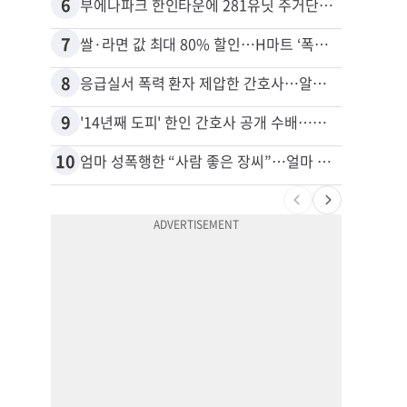
6
16
부에나파크 한인타운에 281유닛 주거단지 들어선다
7
17
쌀·라면 값 최대 80% 할인…H마트 ‘폭탄 세일’
8
18
응급실서 폭력 환자 제압한 간호사…알고 보니
9
19
'14년째 도피' 한인 간호사 공개 수배…메디케어 사기 유죄
10
20
엄마 성폭행한 “사람 좋은 장씨”…얼마 뒤 딸 배도 불러왔다