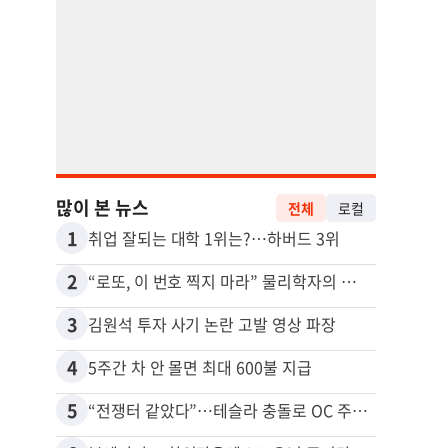
많이 본 뉴스
전체
로컬
1
11
취업 잘되는 대학 1위는?…하버드 3위
2
12
“로또, 이 번호 찍지 마라” 물리학자의 당첨금 높이는 비밀
3
13
김원석 투자 사기 논란 고발 영상 파장
4
14
5주간 차 안 몰면 최대 600불 지급
5
15
“전쟁터 같았다”…테슬라 충돌로 OC 주택 4채 파손