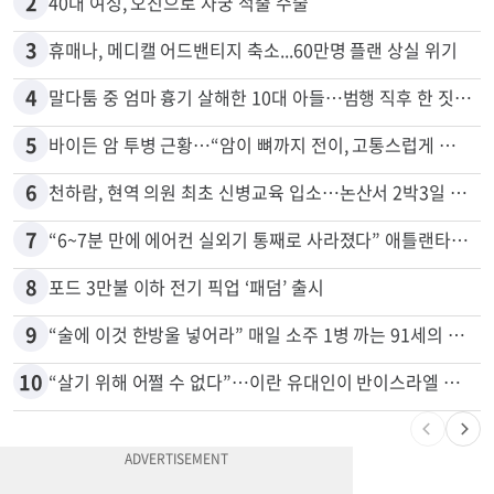
2
40대 여성, 오진으로 자궁 적출 수술
3
휴매나, 메디캘 어드밴티지 축소...60만명 플랜 상실 위기
4
말다툼 중 엄마 흉기 살해한 10대 아들…범행 직후 한 짓 충격
5
바이든 암 투병 근황…“암이 뼈까지 전이, 고통스럽게 투병 중”
6
천하람, 현역 의원 최초 신병교육 입소…논산서 2박3일 생활
7
“6~7분 만에 에어컨 실외기 통째로 사라졌다” 애틀랜타서 실외기 도난 급증
8
포드 3만불 이하 전기 픽업 ‘패덤’ 출시
9
“술에 이것 한방울 넣어라” 매일 소주 1병 까는 91세의 철칙
10
“살기 위해 어쩔 수 없다”…이란 유대인이 반이스라엘 외치는 까닭