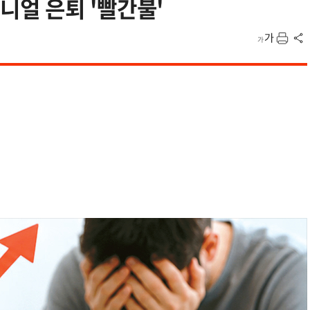
얼 은퇴 '빨간불'