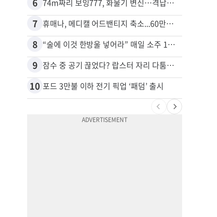
6
16
74m짜리 보잉777, 화물기 변신…격납고서 ‘보물’ 찾는 인천공항
7
17
휴매나, 메디캘 어드밴티지 축소...60만명 플랜 상실 위기
8
18
“술에 이것 한방울 넣어라” 매일 소주 1병 까는 91세의 철칙
9
19
잠수 중 공기 끊었다? 랍스터 자리 다툼이 살인미수 사건으로
10
20
포드 3만불 이하 전기 픽업 ‘패덤’ 출시