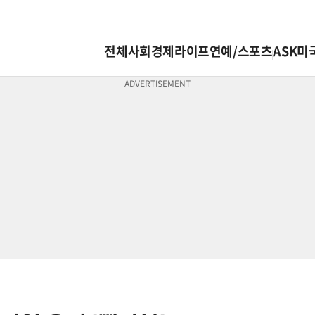
전체
사회
경제
라이프
연예/스포츠
ASK미