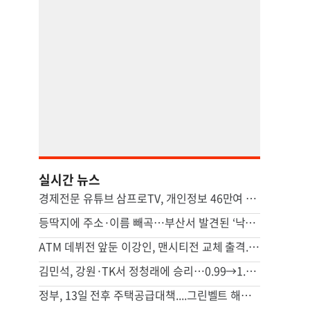
실시간 뉴스
경제전문 유튜브 삼프로TV, 개인정보 46만여 건 유출 사고
등딱지에 주소·이름 빼곡…부산서 발견된 ‘낙서 거북이’ 정체
ATM 데뷔전 앞둔 이강인, 맨시티전 교체 출격...특별 입단식도 열린다
김민석, 강원·TK서 정청래에 승리…0.99→1.48%p 격차 벌렸다
정부, 13일 전후 주택공급대책....그린벨트 해제 등 ‘영끌 대책’ 거론