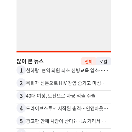
많이 본 뉴스
전체
로컬
1
11
천하람, 현역 의원 최초 신병교육 입소…논산서 2박3일 생활
2
12
목회자 신분으로 HIV 감염 숨기고 미성년자와 성관계
3
13
40대 여성, 오진으로 자궁 적출 수술
4
14
드라이브스루서 시작된 총격…인앤아웃 참사 영상 공개
5
15
광고판 안에 사람이 산다?…LA 거리서 화제