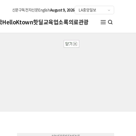
신문구독
전자신문
English
August 9, 2026
국
HelloKtown
핫딜
교육
업소록
의료관광