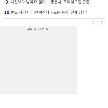
9
차값보다 빚이 더 많다…‘깡통차’ 트레이드인 급증
10
콘도 사기 더 어려워진다…모든 융자 ‘전체 심사’