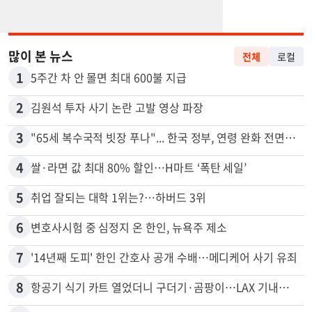
많이 본 뉴스
전체
로컬
1
5주간 차 안 몰면 최대 600불 지급
2
김원석 투자 사기 논란 고발 영상 파장
3
"65세 복수국적 빗장 푸나"... 한국 정부, 연령 완화 전면 추진
4
쌀·라면 값 최대 80% 할인…H마트 ‘폭탄 세일’
5
취업 잘되는 대학 1위는?…하버드 3위
6
변호사시험 중 심정지 온 한인, 뉴욕주 제소
7
'14년째 도피' 한인 간호사 공개 수배…메디케어 사기 유죄
8
항공기 식기 카트 열었더니 구더기·곰팡이…LAX 기내식 업체 논란