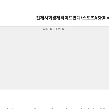
전체
사회
경제
라이프
연예/스포츠
ASK미