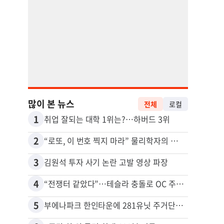
많이 본 뉴스
전체
로컬
1
11
취업 잘되는 대학 1위는?…하버드 3위
2
12
“로또, 이 번호 찍지 마라” 물리학자의 당첨금 높이는 비밀
3
13
김원석 투자 사기 논란 고발 영상 파장
4
14
“전쟁터 같았다”…테슬라 충돌로 OC 주택 4채 파손
5
15
부에나파크 한인타운에 281유닛 주거단지 들어선다