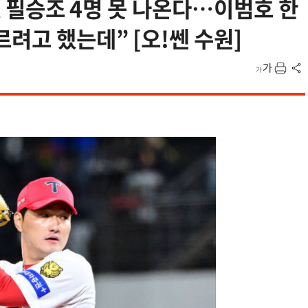
IA 필승조 4명 못 나온다…이범호 한
려고 했는데” [오!쎈 수원]