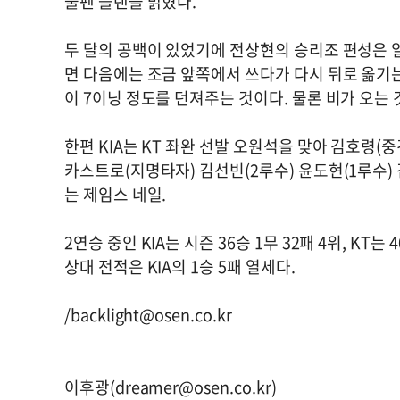
불펜 플랜을 밝혔다.
두 달의 공백이 있었기에 전상현의 승리조 편성은 일
면 다음에는 조금 앞쪽에서 쓰다가 다시 뒤로 옮기는
이 7이닝 정도를 던져주는 것이다. 물론 비가 오는
한편 KIA는 KT 좌완 선발 오원석을 맞아 김호령(
카스트로(지명타자) 김선빈(2루수) 윤도현(1루수)
는 제임스 네일.
2연승 중인 KIA는 시즌 36승 1무 32패 4위, KT는
상대 전적은 KIA의 1승 5패 열세다.
/
backlight@osen.co.kr
이후광(
dreamer@osen.co.kr
)