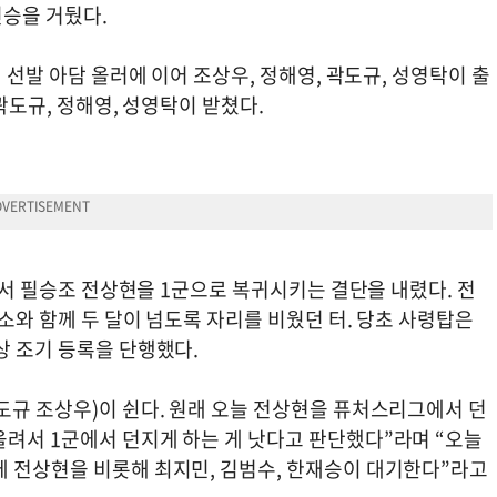
 신승을 거뒀다.
일 선발 아담 올러에 이어 조상우, 정해영, 곽도규, 성영탁이 출
 곽도규, 정해영, 성영탁이 받쳤다.
 앞서 필승조 전상현을 1군으로 복귀시키는 결단을 내렸다. 전
소와 함께 두 달이 넘도록 자리를 비웠던 터. 당초 사령탑은
상 조기 등록을 단행했다.
도규 조상우)이 쉰다. 원래 오늘 전상현을 퓨처스리그에서 던
올려서 1군에서 던지게 하는 게 낫다고 판단했다”라며 “오늘
에 전상현을 비롯해 최지민, 김범수, 한재승이 대기한다”라고