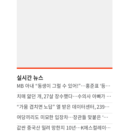
실시간 뉴스
MB 아내 “동생이 그럴 수 있어!”…홍준표 ‘등짝 스매싱’ 사건 전말
치매 앓던 개, 27살 장수했다…수의사 아빠가 사료에 탄 ‘이것’
“가뭄 겹치면 노답” 열 받은 데이터센터, 239조 쓸 판 [팩플]
여당끼리도 미묘한 입장차…장관들 맞붙은 ‘주52시간 예외’
값싼 중국산 밀려 망한지 10년…K에스컬레이터 뜻밖의 부활