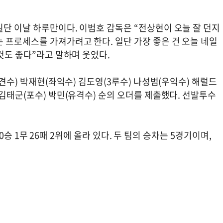
단 이날 하루만이다. 이범호 감독은 “전상현이 오늘 잘 던지
 프로세스를 가져가려고 한다. 일단 가장 좋은 건 오늘 네일
 것도 좋다”라고 말하며 웃었다.
중견수) 박재현(좌익수) 김도영(3루수) 나성범(우익수) 해럴드
 김태군(포수) 박민(유격수) 순의 오더를 제출했다. 선발투수
 40승 1무 26패 2위에 올라 있다. 두 팀의 승차는 5경기이며,