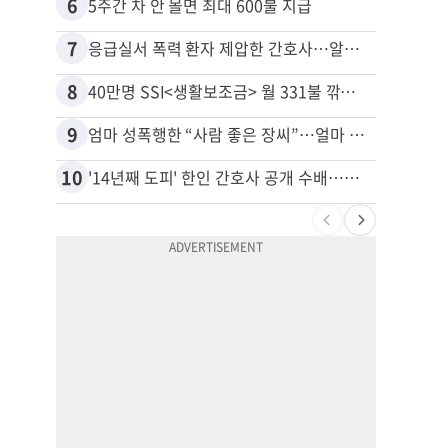
6
16
5주간 차 안 몰면 최대 600불 지급
7
17
응급실서 폭력 환자 제압한 간호사…알고 보니
8
18
40만명 SSI<생활보조금> 월 331불 깎이나
9
19
엄마 성폭행한 “사람 좋은 장씨”…얼마 뒤 딸 배도 불러왔다
유학생
10
20
'14년째 도피' 한인 간호사 공개 수배…메디케어 사기 유죄