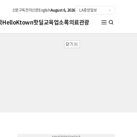
신문구독
전자신문
English
August 6, 2026
국
HelloKtown
핫딜
교육
업소록
의료관광