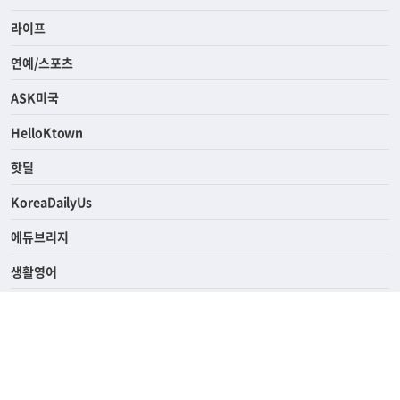
라이프
연예/스포츠
ASK미국
HelloKtown
핫딜
KoreaDailyUs
에듀브리지
생활영어
업소록
의료관광
해피빌리지