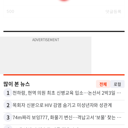
많이 본 뉴스
전체
로컬
1
천하람, 현역 의원 최초 신병교육 입소…논산서 2박3일 생활
2
목회자 신분으로 HIV 감염 숨기고 미성년자와 성관계
3
74m짜리 보잉777, 화물기 변신…격납고서 ‘보물’ 찾는 인천공항