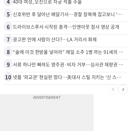
4
40대 여성, 오진으로 자궁 적출 수술
5
신호위반 후 달아난 배달기사…경찰 잠복해 잡고보니 ‘반전’
6
드라이브스루서 시작된 총격…인앤아웃 참사 영상 공개
7
광고판 안에 사람이 산다?…LA 거리서 화제
8
“술에 이것 한방울 넣어라” 매일 소주 1병 까는 91세의 철칙
9
서류 하나만 빠져도 영주권·비자 거부…심사관 재량권 대폭 확대
10
넷플 ‘외교관’ 현실판 떴다…美대사 스틸 지키는 ‘신 스틸러’