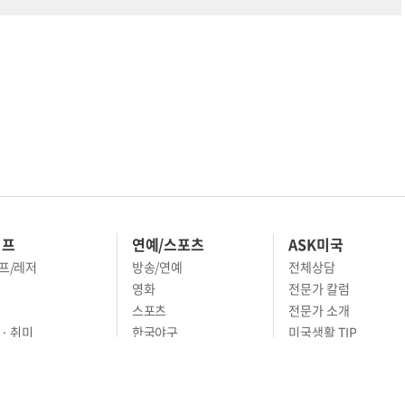
이프
연예/스포츠
ASK미국
프/레저
방송/연예
전체상담
영화
전문가 칼럼
스포츠
전문가 소개
· 취미
한국야구
미국생활 TIP
 · 스타일
MLB
영주권 문호
· 예술
농구
어
풋볼