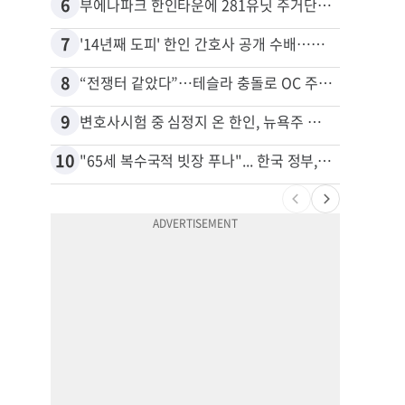
6
16
부에나파크 한인타운에 281유닛 주거단지 들어선다
7
17
'14년째 도피' 한인 간호사 공개 수배…메디케어 사기 유죄
8
18
“전쟁터 같았다”…테슬라 충돌로 OC 주택 4채 파손
9
19
변호사시험 중 심정지 온 한인, 뉴욕주 제소
10
20
"65세 복수국적 빗장 푸나"... 한국 정부, 연령 완화 전면 추진