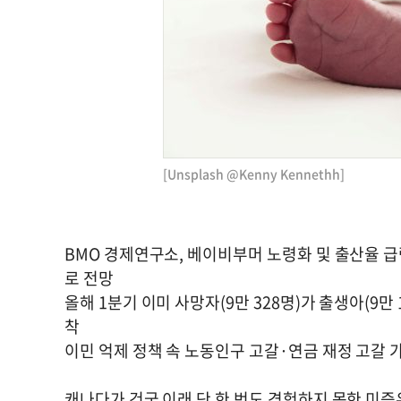
[Unsplash @Kenny Kennethh]
BMO 경제연구소, 베이비부머 노령화 및 출산율 급
로 전망
올해 1분기 이미 사망자(9만 328명)가 출생아(9만
착
이민 억제 정책 속 노동인구 고갈·연금 재정 고갈 
캐나다가 건국 이래 단 한 번도 경험하지 못한 미