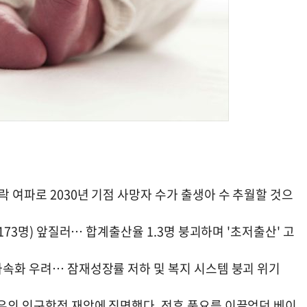
락 여파로 2030년 기점 사망자 수가 출생아 수 추월할 것으
 173명) 앞질러… 합계출산율 1.3명 붕괴하며 '초저출산' 고
가속화 우려… 잠재성장률 저하 및 복지 시스템 붕괴 위기
증유의 인구학적 재앙에 직면했다. 전후 풍요를 이끌었던 베이