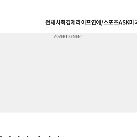
전체
사회
경제
라이프
연예/스포츠
ASK미