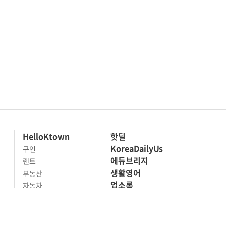
HelloKtown
핫딜
KoreaDailyUs
구인
에듀브리지
렌트
생활영어
부동산
업소록
자동차
의료관광
전문업체
해피빌리지
사고팔기
마켓세일