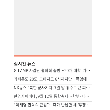
실시간 뉴스
G-LAMP 사업단 협의회 출범…20개 대학, 기초과학 연구 힘 모은다
최저온도 28도, 그마저도 6시까지만…폭염에 시름하는 관공서
NK뉴스 “북한 군사기지, 7월 말 홍수로 큰 피해…주택 수백채 파괴”
한양사이버대, 9월 12일 통합축제…학부·대학원생 한자리에
“이재명 만악의 근원”…휴가 반납한 채 ‘투쟁 올인’하는 장동혁