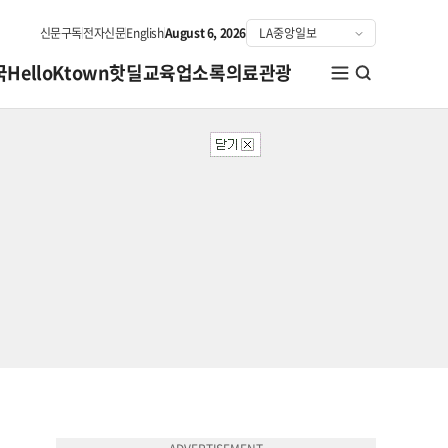
신문구독
전자신문
English
August 6, 2026
국
HelloKtown
핫딜
교육
업소록
의료관광