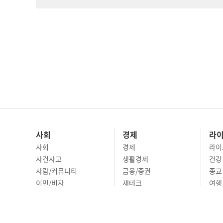
사회
경제
라
사회
경제
라이
사건사고
생활경제
건강
사람/커뮤니티
금융/증권
종교
이민/비자
재테크
여행 
교육
부동산
리빙
정치
비즈니스
문화 
국제
자동차
시니