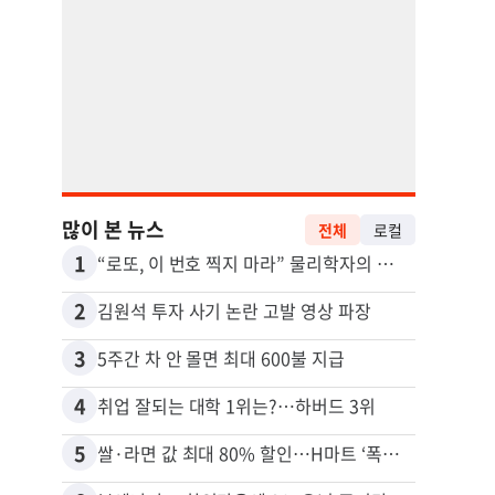
많이 본 뉴스
전체
로컬
1
11
“로또, 이 번호 찍지 마라” 물리학자의 당첨금 높이는 비밀
2
12
김원석 투자 사기 논란 고발 영상 파장
3
13
5주간 차 안 몰면 최대 600불 지급
4
14
취업 잘되는 대학 1위는?…하버드 3위
5
15
쌀·라면 값 최대 80% 할인…H마트 ‘폭탄 세일’