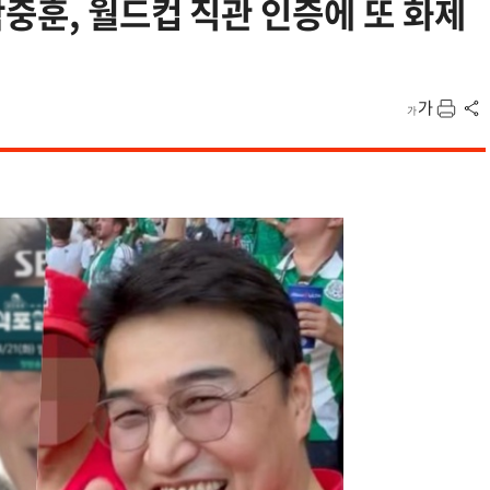
박중훈, 월드컵 직관 인증에 또 화제