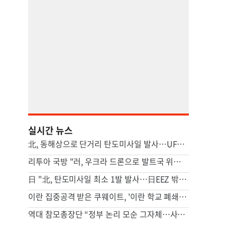
실시간 뉴스
北, 동해상으로 단거리 탄도미사일 발사…UFS 앞두고 무력시위
리투아 국방 "러, 우크라 드론으로 발트국 위장공격 할수도"
日 "北, 탄도미사일 최소 1발 발사…日EEZ 밖 낙하한듯"(종합2보)
이란 집중공격 받은 쿠웨이트, '이란 학교 폐쇄' 명령
역대 참모총장단 “정부 논리 모순 그자체…사관학교 통합, 재검토해야”