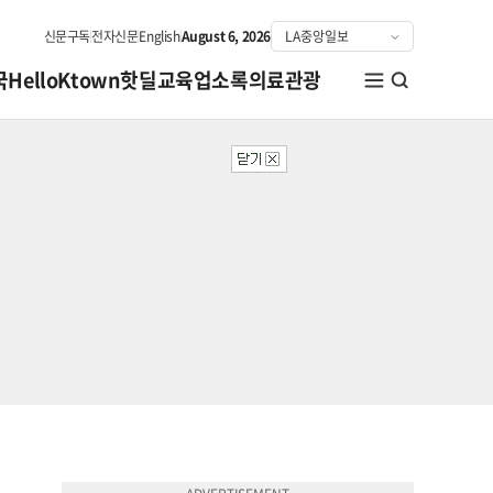
신문구독
전자신문
English
August 6, 2026
국
HelloKtown
핫딜
교육
업소록
의료관광