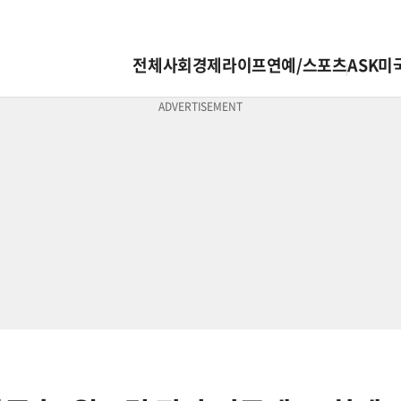
전체
사회
경제
라이프
연예/스포츠
ASK미