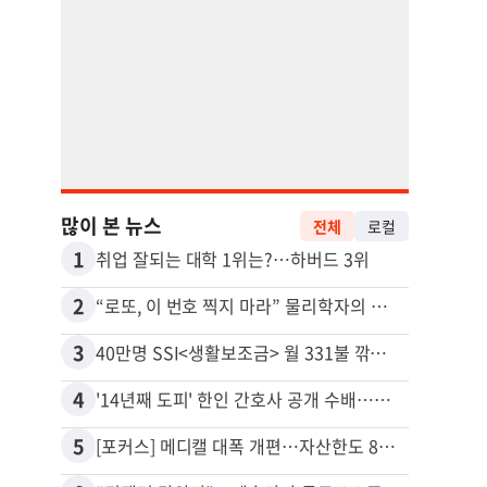
많이 본 뉴스
전체
로컬
1
11
취업 잘되는 대학 1위는?…하버드 3위
2
12
“로또, 이 번호 찍지 마라” 물리학자의 당첨금 높이는 비밀
3
13
40만명 SSI<생활보조금> 월 331불 깎이나
4
14
'14년째 도피' 한인 간호사 공개 수배…메디케어 사기 유죄
유학생
5
15
[포커스] 메디캘 대폭 개편…자산한도 84% 축소