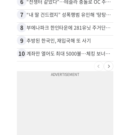
6
16
“전쟁터 같았다”…테슬라 충돌로 OC 주택 4채 파손
7
17
“내 딸 건드렸지” 성폭행범 유인해 ‘탕탕’…아빠의 복수 결말
8
18
부에나파크 한인타운에 281유닛 주거단지 들어선다
9
19
추방된 한국인, 재입국해 또 사기
10
20
계좌만 열어도 최대 5000불…체킹 보너스 무한 경쟁