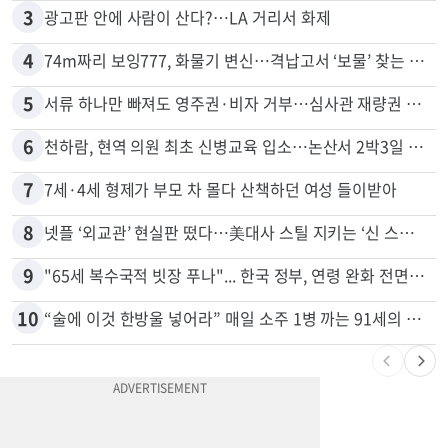
3
광고판 안에 사람이 산다?…LA 거리서 화제
4
74m짜리 보잉777, 화물기 변신…격납고서 ‘보물’ 찾는 인천공항
5
서류 하나만 빠져도 영주권·비자 거부…심사관 재량권 대폭 확대
6
천하람, 현역 의원 최초 신병교육 입소…논산서 2박3일 생활
7
7세·4세 형제가 부모 차 몰다 산책하던 여성 들이받아
8
넷플 ‘외교관’ 현실판 떴다…美대사 스틸 지키는 ‘신 스틸러’
9
"65세 복수국적 빗장 푸나"... 한국 정부, 연령 완화 전면 추진
10
“술에 이것 한방울 넣어라” 매일 소주 1병 까는 91세의 철칙