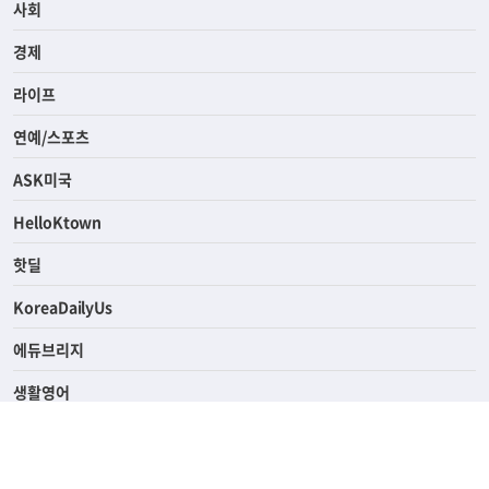
사회
경제
라이프
연예/스포츠
ASK미국
HelloKtown
핫딜
KoreaDailyUs
에듀브리지
생활영어
업소록
의료관광