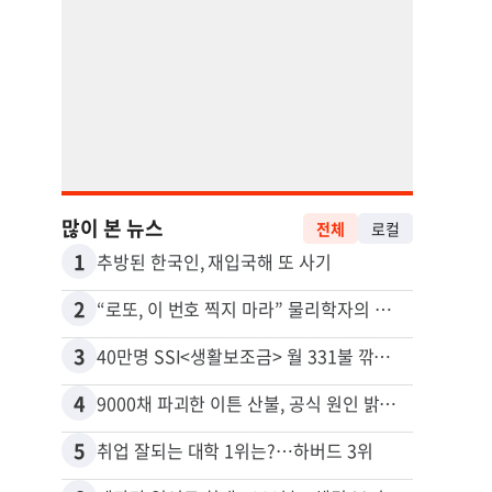
많이 본 뉴스
전체
로컬
1
11
추방된 한국인, 재입국해 또 사기
2
12
“로또, 이 번호 찍지 마라” 물리학자의 당첨금 높이는 비밀
3
13
40만명 SSI<생활보조금> 월 331불 깎이나
4
14
9000채 파괴한 이튼 산불, 공식 원인 밝혀졌다
5
15
취업 잘되는 대학 1위는?…하버드 3위