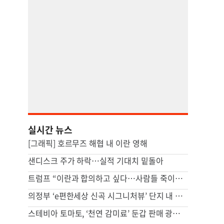
실시간 뉴스
[그래픽] 호르무즈 해협 내 이란 영해
샌디스크 주가 하락…실적 기대치 밑돌아
트럼프 “이란과 합의하고 싶다…사람들 죽이고 싶지 않아”
의정부 ‘e편한세상 신곡 시그니처뷰’ 단지 내 상가 분양 예정…주거·교육 수요 갖춘 입지
스테비아 토마토, ‘천연 감미료’ 둔갑 판매 광고한 업체 15곳 적발