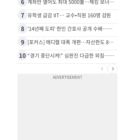
6
16
계좌만 열어도 최대 5000불…체킹 보너스 무한 경쟁
7
17
유학생 급감 IIT… 교수•직원 160명 감원
8
18
'14년째 도피' 한인 간호사 공개 수배…메디케어 사기 유죄
9
19
[포커스] 메디캘 대폭 개편…자산한도 84% 축소
10
20
“경기 중단시켜!” 심판진 다급한 외침…폭염에 야구팬 쓰러졌다