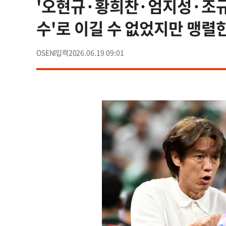
'오현규·황희찬·엄지성·조규성
수'로 이길 수 없었지만 맹렬
OSEN
2026.06.19 09:01