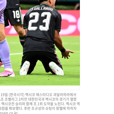
] 19일 (한국시각) 멕시코 에스타디오 과달라하라에서
컵 A조 조별리그 2차전 대한민국과 멕시코의 경기가 열렸
 멕시코전 승리와 함께 조 1위 도약을 노린다. 멕시코 역
 3점을 확보했다. 후반 조규성의 슈팅이 랑헬에 막히자
sen.co.kr