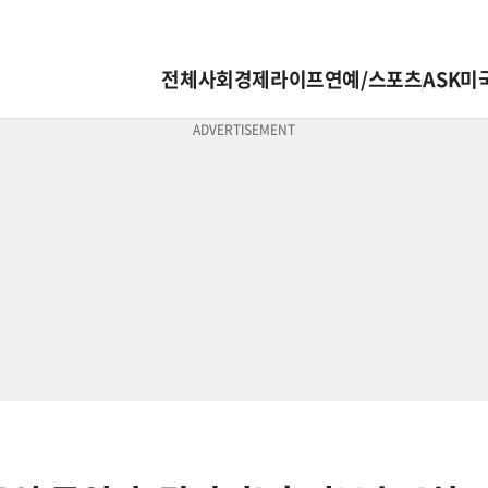
전체
사회
경제
라이프
연예/스포츠
ASK미