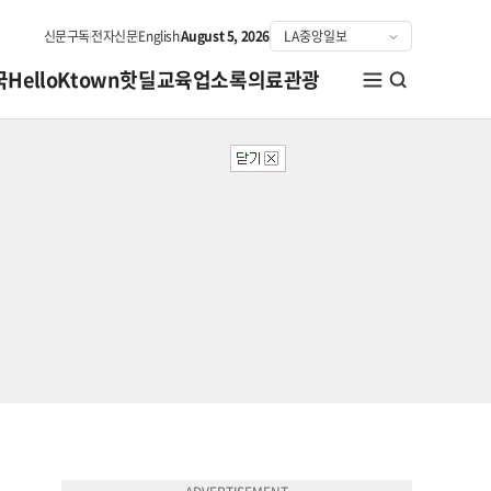
신문구독
전자신문
English
August 5, 2026
국
HelloKtown
핫딜
교육
업소록
의료관광