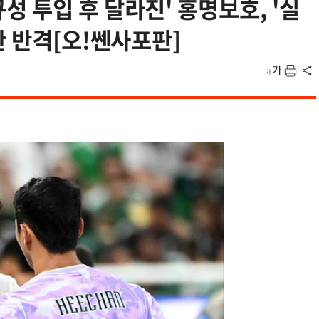
 투입 후 달라진' 홍명보호, '실
한 반격[오!쎈사포판]