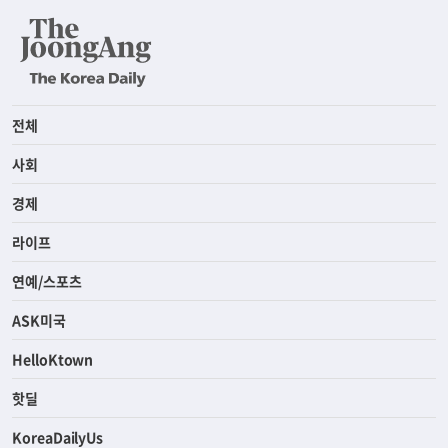
전체
사회
경제
라이프
연예/스포츠
ASK미국
HelloKtown
핫딜
KoreaDailyUs