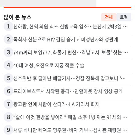
많이 본 뉴스
전체
로컬
1
천하람, 현역 의원 최초 신병교육 입소…논산서 2박3일 생활
2
목회자 신분으로 HIV 감염 숨기고 미성년자와 성관계
3
74m짜리 보잉777, 화물기 변신…격납고서 ‘보물’ 찾는 인천공항
4
40대 여성, 오진으로 자궁 적출 수술
5
신호위반 후 달아난 배달기사…경찰 잠복해 잡고보니 ‘반전’
6
드라이브스루서 시작된 총격…인앤아웃 참사 영상 공개
7
광고판 안에 사람이 산다?…LA 거리서 화제
8
“술에 이것 한방울 넣어라” 매일 소주 1병 까는 91세의 철칙
9
서류 하나만 빠져도 영주권·비자 거부…심사관 재량권 대폭 확대