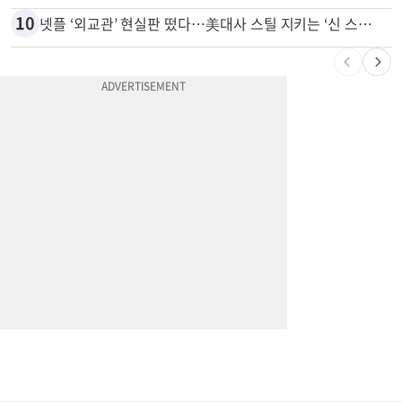
10
넷플 ‘외교관’ 현실판 떴다…美대사 스틸 지키는 ‘신 스틸러’