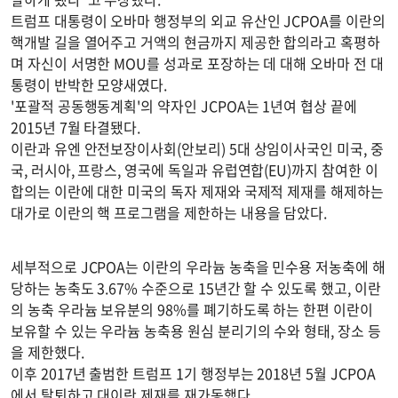
트럼프 대통령이 오바마 행정부의 외교 유산인 JCPOA를 이란의
핵개발 길을 열어주고 거액의 현금까지 제공한 합의라고 혹평하
며 자신이 서명한 MOU를 성과로 포장하는 데 대해 오바마 전 대
통령이 반박한 모양새였다.
'포괄적 공동행동계획'의 약자인 JCPOA는 1년여 협상 끝에
2015년 7월 타결됐다.
이란과 유엔 안전보장이사회(안보리) 5대 상임이사국인 미국, 중
국, 러시아, 프랑스, 영국에 독일과 유럽연합(EU)까지 참여한 이
합의는 이란에 대한 미국의 독자 제재와 국제적 제재를 해제하는
대가로 이란의 핵 프로그램을 제한하는 내용을 담았다.
세부적으로 JCPOA는 이란의 우라늄 농축을 민수용 저농축에 해
당하는 농축도 3.67% 수준으로 15년간 할 수 있도록 했고, 이란
의 농축 우라늄 보유분의 98%를 폐기하도록 하는 한편 이란이
보유할 수 있는 우라늄 농축용 원심 분리기의 수와 형태, 장소 등
을 제한했다.
이후 2017년 출범한 트럼프 1기 행정부는 2018년 5월 JCPOA
에서 탈퇴하고 대이란 제재를 재가동했다.