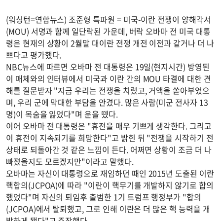
(워싱턴=연합뉴스) 조준형 특파원 = 미국-이란 전쟁이 양해각서
(MOU) 서명과 함께 일단락된 가운데, 버락 오바마 전 미국 대통
령은 현재의 상황이 2월말 대이란 전쟁 개전 이전과 같거나 더 나
쁘다고 평가했다.
NBC뉴스에 따르면 오바마 전 대통령은 19일(현지시간) 방영된
이 매체와의 인터뷰에서 미국과 이란 간의 MOU 타결에 대한 견
해를 질문받자 "지금 우리는 전쟁을 치렀고, 거액을 쏟아부었으
며, 우리 군에 막대한 부담을 안겼다. 많은 사람(미군 전사자 13
명)이 목숨을 잃었다"며 운을 뗐다.
이어 오바마 전 대통령은 "휴전을 매우 기쁘게 생각한다. 그리고
이 휴전이 지속되기를 희망한다"고 밝힌 뒤 "전쟁을 시작하기 전
상태로 되돌아간 것 같은 느낌이 든다. 어쩌면 상황이 조금 더 나
빠졌을지도 모르겠지만"이라고 말했다.
오바마는 자신이 대통령으로 재임하던 때인 2015년 도출된 이란
핵합의(JCPOA)에 따라 "이란이 핵무기를 개발하지 않기로 합의
했었다"며 자신의 퇴임후 출범한 1기 트럼프 행정부가 "합의
(JCPOA)에서 탈퇴했고, 그로 인해 이란은 더 많은 핵 능력을 개
발하게 됐다"고 주장했다.