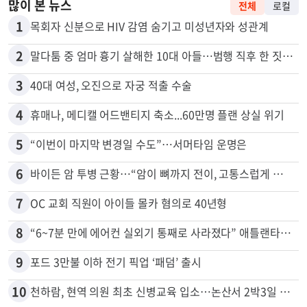
많이 본 뉴스
전체
로컬
1
목회자 신분으로 HIV 감염 숨기고 미성년자와 성관계
2
말다툼 중 엄마 흉기 살해한 10대 아들…범행 직후 한 짓 충격
3
40대 여성, 오진으로 자궁 적출 수술
4
휴매나, 메디캘 어드밴티지 축소...60만명 플랜 상실 위기
5
“이번이 마지막 변경일 수도”…서머타임 운명은
6
바이든 암 투병 근황…“암이 뼈까지 전이, 고통스럽게 투병 중”
7
OC 교회 직원이 아이들 몰카 혐의로 40년형
8
“6~7분 만에 에어컨 실외기 통째로 사라졌다” 애틀랜타서 실외기 도난 급증
9
포드 3만불 이하 전기 픽업 ‘패덤’ 출시
10
천하람, 현역 의원 최초 신병교육 입소…논산서 2박3일 생활