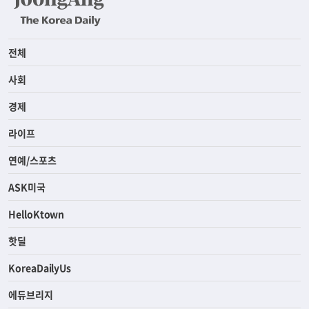
전체
사회
경제
라이프
연예/스포츠
ASK미국
HelloKtown
핫딜
KoreaDailyUs
에듀브리지