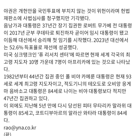
야권은 개헌안을 국민투표에 부치지 않는 것이 위헌이라며 헌법
재판소에 사법심사를 청구했지만 기각됐다.
음낭가과 대통령은 37년간 장기 집권한 로버트 무가베 전 대통령
이 2017년 군부 쿠데타로 퇴진하자 곧이어 임시 대통령이 됐고
이듬해 대선에서 승리해 첫 임기를 시작했다. 2023년 대선에서
는 52.6% 득표율로 재선에 성공했다.
미국 싱크탱크인 '퓨 리서치 센터'에 따르면 현재 세계 각국의 최
고령 지도자 10명 가운데 7명이 아프리카에 있는 것으로 나타났
다.
1982년부터 44년간 집권 중인 폴 비야 카메룬 대통령은 현재 93
세로 세계 최고령 지도자이고, 적도기니의 테오도로 오비앙 응게
마 음바소고 대통령은 84세로 나이는 비야 대통령보다 적지만
47년간 집권하고 있다.
이 외에도 지난해 5년 만에 다시 당선된 피터 무타리카 말라위 대
통령이 85세고, 코트디부아르의 알라산 와타라 대통령이 84세
다.
rao@yna.co.kr
(끝)