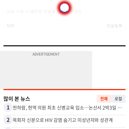
많이 본 뉴스
전체
로컬
1
천하람, 현역 의원 최초 신병교육 입소…논산서 2박3일 생활
2
목회자 신분으로 HIV 감염 숨기고 미성년자와 성관계