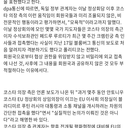
을 표현했다고 한다.
dpa통신에 따르면, 독일 정부 관계자는 이날 정상회담 이후 코스
타 의장 측의 이런 움직임이 회원국들과 미리 조율되지 않은, 비
전문적인 행동이라고 평가하면서, "모욕적"이라고까지 말했다.
이날 정상회의에 모인 몇몇 국가 지도자들은 코스타 의장의 측근
이자 수석보좌관인 페드루 루르티가 최근 몇 주간 크렘린궁 측 인
사들과 접촉했다는 사실이 지난 17일 블룸버그 통신의 보도로 처
음 알려지자 격분하기도 했다고 폴리티코는 전했다.
회원국으로부터 협상 권한을 위임받지 않고 비밀리에 외교 접촉
에 나선 것, 사후에 그 내용을 회원국과 공유하지 않은 것 모두 부
적절하다는 이유에서다.
코스타 의장 측은 언론 보도가 나온 뒤 "과거 몇주 동안 안토니우
코스타 EU 정상회의 상임의장이 이끄는 EU 이사회 의장실이 블
라디미르 푸틴 러시아 대통령과 소통 채널을 개시하려는 차원의
간단한 접촉을 했다"면서 "실질적인 논의가 이뤄진 것은 아니
다"라고 해명한 바 있다.
코스타 의장 측 관계자는 향후 전개될 평화협정에 대비해 EU의