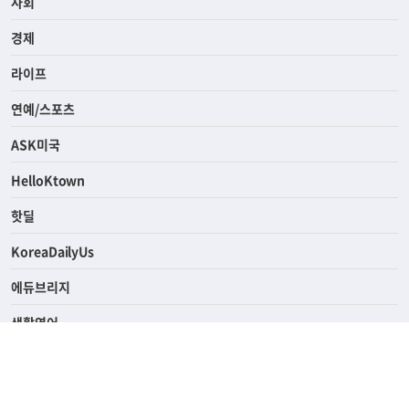
사회
경제
라이프
연예/스포츠
ASK미국
HelloKtown
핫딜
KoreaDailyUs
에듀브리지
생활영어
업소록
의료관광