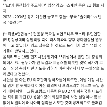
"'E3'가 종전협상 주도해야" 입장 강조…스페인 등은 EU 행보 지
지
2028∼2034년 장기 예산안 놓고도 충돌…부국 "줄여라" vs 빈
국 "늘려야"
(브뤼셀=연합뉴스) 현윤경 특파원 = 안토니우 코스타 유럽연합
(EU) 정상회의 상임의장 측이 러시아와의 향후 평화협상을 염두
에 두고 물밑에서 외교 접촉을 한 것으로 드러나자 일부 유럽 국
가들이 반발하고 있다.
폴리티코는 18일(현지시간) 벨기에 브뤼셀에서 열린 EU 정상회
의에서 EU '쌍두마차'인 독일과 프랑스를 비롯한 몇몇 국가가 코
스타 의장 측의 이런 시도를 강하게 비판하면서 내부 분열상을 드
러냈다고 전했다.
사안을 잘 아는 EU 외교관과 당국자들에 따르면, 이날 예정 시간
을 넘겨 밤 늦게까지 이어진 회의에서 프리드리히 메르츠 독일 총
리, 에마뉘엘 마크롱 프랑스 대통령은 EU 27개 회원국을 대표하
는 직위를 가진 EU 상임의장이 회원국들에 사전 설명이나 통보
없이 비밀리에 러시아와 접촉을 시도한 것에 공개적으로 불쾌감