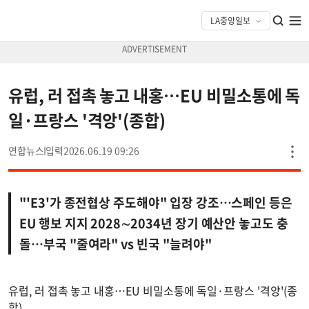
유럽, 러 접촉 놓고 내홍…EU 비밀소통에 독
일·프랑스 '격앙'(종합)
연합뉴스
2026.06.19 09:26
"'E3'가 종전협상 주도해야" 입장 강조…스페인 등은
EU 행보 지지 2028∼2034년 장기 예산안 놓고도 충
돌…부국 "줄여라" vs 빈국 "늘려야"
유럽, 러 접촉 놓고 내홍…EU 비밀소통에 독일·프랑스 '격앙'(종
합)