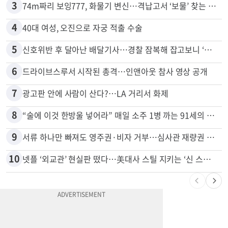
3
74m짜리 보잉777, 화물기 변신…격납고서 ‘보물’ 찾는 인천공항
4
40대 여성, 오진으로 자궁 적출 수술
5
신호위반 후 달아난 배달기사…경찰 잠복해 잡고보니 ‘반전’
6
드라이브스루서 시작된 총격…인앤아웃 참사 영상 공개
7
광고판 안에 사람이 산다?…LA 거리서 화제
8
“술에 이것 한방울 넣어라” 매일 소주 1병 까는 91세의 철칙
9
서류 하나만 빠져도 영주권·비자 거부…심사관 재량권 대폭 확대
10
넷플 ‘외교관’ 현실판 떴다…美대사 스틸 지키는 ‘신 스틸러’