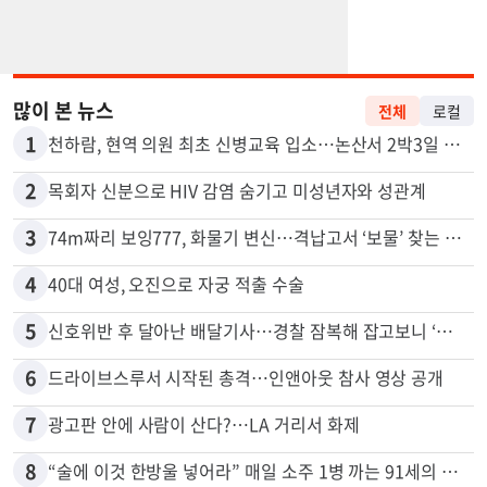
많이 본 뉴스
전체
로컬
1
천하람, 현역 의원 최초 신병교육 입소…논산서 2박3일 생활
2
목회자 신분으로 HIV 감염 숨기고 미성년자와 성관계
3
74m짜리 보잉777, 화물기 변신…격납고서 ‘보물’ 찾는 인천공항
4
40대 여성, 오진으로 자궁 적출 수술
5
신호위반 후 달아난 배달기사…경찰 잠복해 잡고보니 ‘반전’
6
드라이브스루서 시작된 총격…인앤아웃 참사 영상 공개
7
광고판 안에 사람이 산다?…LA 거리서 화제