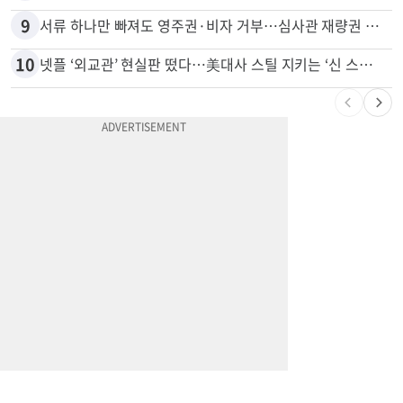
8
“술에 이것 한방울 넣어라” 매일 소주 1병 까는 91세의 철칙
9
서류 하나만 빠져도 영주권·비자 거부…심사관 재량권 대폭 확대
10
넷플 ‘외교관’ 현실판 떴다…美대사 스틸 지키는 ‘신 스틸러’