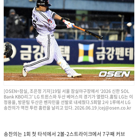
[OSEN=잠실, 조은정 기자]19일 서울 잠실야구장에서 ‘2026 신한 SOL
Bank KBO리그’ LG 트윈스와 두산 베어스의 경기가 열렸다.홈팀 LG는 이
정용을, 방문팀 두산은 벤자민을 선발로 내세웠다.5회말 2사 1루에서 LG
송찬의가 역전 투런 홈런을 날리고 있다. 2026.06.19 /
cej@osen.co.kr
송찬의는 1회 첫 타석에서 2볼-2스트라이크에서 7구째 커브