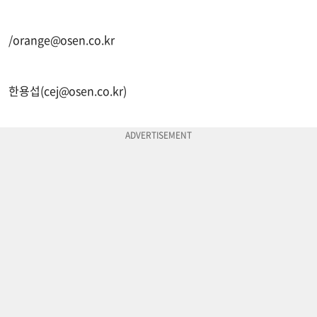
/
orange@osen.co.kr
한용섭(
cej@osen.co.kr
)