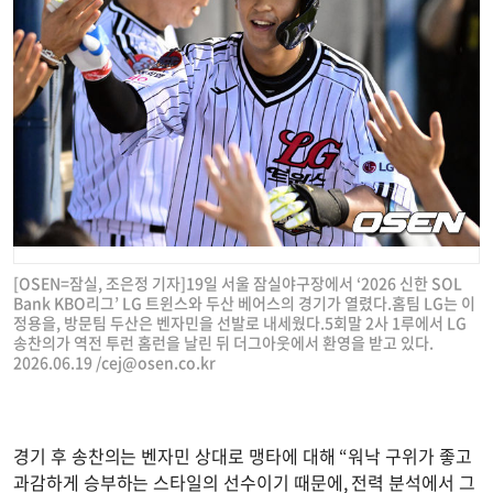
[OSEN=잠실, 조은정 기자]19일 서울 잠실야구장에서 ‘2026 신한 SOL
Bank KBO리그’ LG 트윈스와 두산 베어스의 경기가 열렸다.홈팀 LG는 이
정용을, 방문팀 두산은 벤자민을 선발로 내세웠다.5회말 2사 1루에서 LG
송찬의가 역전 투런 홈런을 날린 뒤 더그아웃에서 환영을 받고 있다.
2026.06.19 /
cej@osen.co.kr
경기 후 송찬의는 벤자민 상대로 맹타에 대해 “워낙 구위가 좋고
과감하게 승부하는 스타일의 선수이기 때문에, 전력 분석에서 그