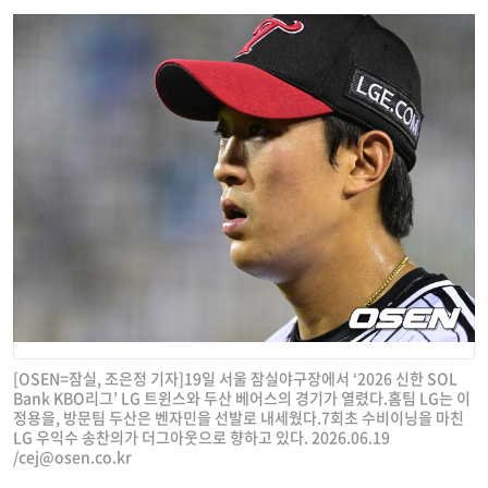
[OSEN=잠실, 조은정 기자]19일 서울 잠실야구장에서 ‘2026 신한 SOL
Bank KBO리그’ LG 트윈스와 두산 베어스의 경기가 열렸다.홈팀 LG는 이
정용을, 방문팀 두산은 벤자민을 선발로 내세웠다.7회초 수비이닝을 마친
LG 우익수 송찬의가 더그아웃으로 향하고 있다. 2026.06.19
/
cej@osen.co.kr