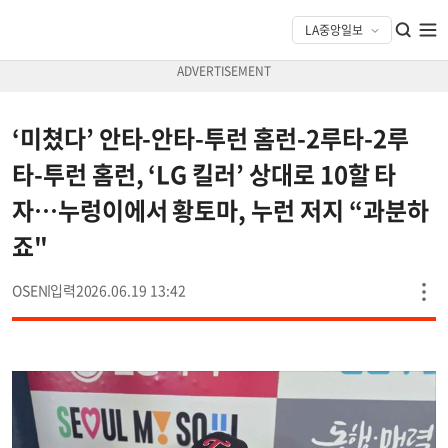
‘미쳤다’ 안타-안타-투런 홈런-2루타-2루
타-투런 홈런, ‘LG 킬러’ 상대로 10할 타
자…누렁이에서 황토마, 누런 저지 “과분하
죠"
OSEN
2026.06.19 13:42