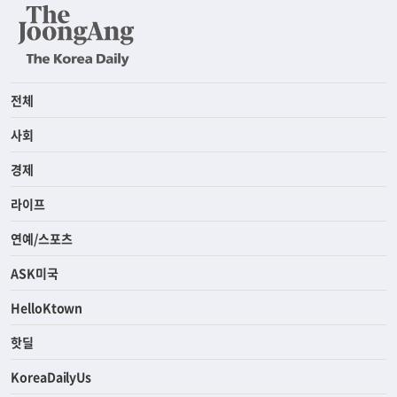
전체
사회
경제
라이프
연예/스포츠
ASK미국
HelloKtown
핫딜