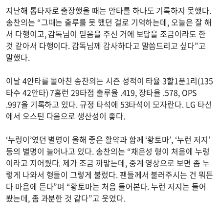
지난해 톱타자로 출장했을 때는 안타를 하나도 기록하지 못했다.
송찬의는 “그때는 출루를 못 했던 걸로 기억하는데, 오늘은 잘 해
서 다행이고, 감독님이 믿음을 주신 거에 보답을 조금이라도 한
것 같아서 다행이다. 감독님께 감사하다고 말씀드리고 싶다”고
말했다.
이날 4안타를 몰아친 송찬의는 시즌 성적이 타율 3할1푼1리(135
타수 42안타) 7홈런 29타점 출루율 .419, 장타율 .578, OPS
.997을 기록하고 있다. 규정 타석에 53타석이 모자란다. LG 타선
에서 오스틴 다음으로 생산성이 좋다.
‘누렁이’였던 별명이 올해 좋은 활약과 함께 ‘황토마’, ‘누런 저지’
등의 별명이 늘어나고 있다. 송찬의는 “채은성 형이 처음에 누렁
이라고 지어줬다. 제가 조금 까맣는데, 중계 영상으로 보면 좀 누
렇게 나와서 형들이 그렇게 불렀다. 팬들께서 불러주시는 건 뭐든
다 마음에 든다”며 “황토마는 처음 들어본다. 누런 저지는 들어
봤는데, 좀 과분한 것 같다”고 웃었다.