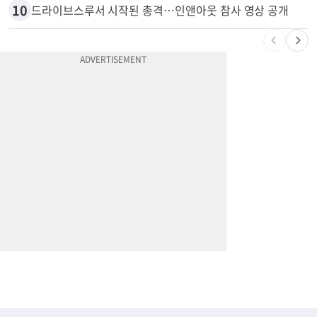
9
광고판 안에 사람이 산다?…LA 거리서 화제
10
드라이브스루서 시작된 총격…인앤아웃 참사 영상 공개