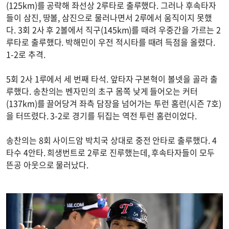
(125km)를 공략해 좌선상 2루타로 출루했다. 그러나 후속타자
들이 삼진, 땅볼, 삼진으로 물러나면서 2루에서 움직이지 못했
다. 3회 2사 후 2볼에서 직구(145km)를 때려 우중간을 가르는 2
루타로 출루했다. 박해민이 우전 적시타를 때려 득점을 올렸다.
1-2로 추격.
5회 2사 1루에서 세 번째 타석. 앞타자 구본혁이 볼넷을 골라 출
루했다. 송찬의는 벤자민의 초구 몸쪽 낮게 들어오는 커터
(137km)를 끌어당겨 좌측 담장을 넘어가는 투런 홈런(시즌 7호)
을 터뜨렸다. 3-2로 경기를 뒤집는 역전 투런 홈런이었다.
송찬의는 8회 사이드암 박치국 상대로 중전 안타로 출루했다. 4
타수 4안타. 희생번트로 2루로 진루했는데, 후속타자들이 모두
뜬공 아웃으로 물러났다.