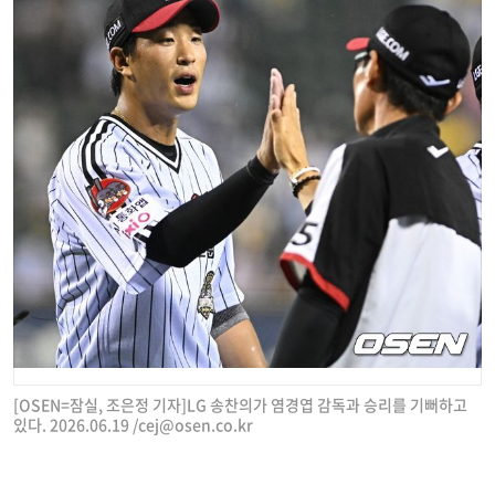
[OSEN=잠실, 조은정 기자]LG 송찬의가 염경엽 감독과 승리를 기뻐하고
있다. 2026.06.19 /
cej@osen.co.kr