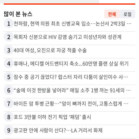
많이 본 뉴스
전체
로컬
1
천하람, 현역 의원 최초 신병교육 입소…논산서 2박3일 생활
2
목회자 신분으로 HIV 감염 숨기고 미성년자와 성관계
3
40대 여성, 오진으로 자궁 적출 수술
4
휴매나, 메디캘 어드밴티지 축소...60만명 플랜 상실 위기
5
잠수 중 공기 끊었다? 랍스터 자리 다툼이 살인미수 사건으로
6
“술에 이것 한방울 넣어라” 매일 소주 1병 까는 91세의 철칙
7
바이든 암 투병 근황…“암이 뼈까지 전이, 고통스럽게 투병 중”
8
포드 3만불 이하 전기 픽업 ‘패덤’ 출시