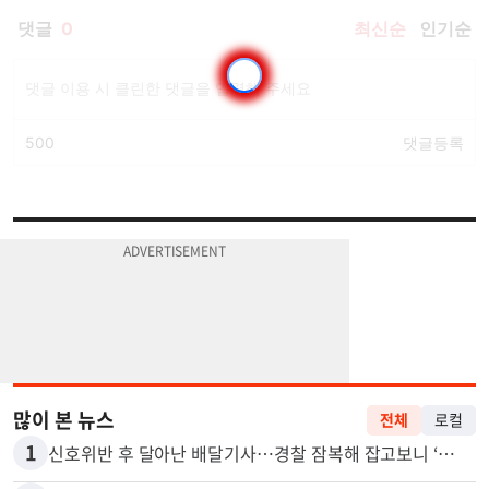
많이 본 뉴스
전체
로컬
1
신호위반 후 달아난 배달기사…경찰 잠복해 잡고보니 ‘반전’