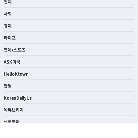
전체
사회
경제
라이프
연예/스포츠
ASK미국
HelloKtown
핫딜
KoreaDailyUs
에듀브리지
생활영어
업소록