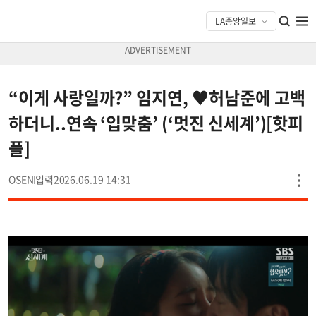
“이게 사랑일까?” 임지연, ♥허남준에 고백
하더니..연속 ‘입맞춤’ (‘멋진 신세계’)[핫피
플]
OSEN
2026.06.19 14:31