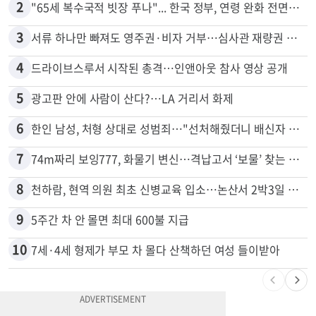
2
"65세 복수국적 빗장 푸나"... 한국 정부, 연령 완화 전면 추진
3
서류 하나만 빠져도 영주권·비자 거부…심사관 재량권 대폭 확대
4
드라이브스루서 시작된 총격…인앤아웃 참사 영상 공개
5
광고판 안에 사람이 산다?…LA 거리서 화제
6
한인 남성, 처형 상대로 성범죄…"선처해줬더니 배신자 취급"
7
74m짜리 보잉777, 화물기 변신…격납고서 ‘보물’ 찾는 인천공항
8
천하람, 현역 의원 최초 신병교육 입소…논산서 2박3일 생활
9
5주간 차 안 몰면 최대 600불 지급
10
7세·4세 형제가 부모 차 몰다 산책하던 여성 들이받아