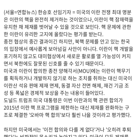
(서울=연합뉴스) 한승호 선임기자 = 미국의 이란 전쟁 최대 명분
은 이란의 핵을 완전히 제거하는 것이었으나, 이란이 핵 잠재력을
유지한 채 제재를 벗어날 수 있을 것으로 보인다. 핵 문제에 관한
한 이란이 유리한 고지에 올랐다는 평가를 받는다.
종전 협상의 중간 결과이긴 하지만, 북핵 문제를 안고 있는 한국
의 입장에서 예사롭게 보아넘길 사안이 아니다. 이란이 핵 개발을
포기하지 않고도 대미협상에서 새로운 활로를 열 가능성이 커지
면서 북한에도 잘못된 신호를 줄 수 있기 때문이다.
미국과 이란이 합의한 종전 양해각서(MOU)에는 이란이 핵무기
를 획득하거나 개발하지 않기로 하는 조치를 취하는 대신 미국이
이란산 석유 판매 제재 면제, 동결 자산 전면 해제, 재건 기금 조
성 등 폭넓은 경제적 보상을 주는 내용이 들어있다.
도널드 트럼프 미국 대통령은 이번 이란과의 핵 관련 합의가
2015년 이란 핵 프로그램을 제한하는 대신 제재를 완화하는 구
조로 체결한 '오바마 핵 합의'보다 훨씬 나을 것이라고 평가했다.
하지만 미국에서는 '이전 합의와 다를 게 없다'거나 '오히려 후퇴
했다'는 비판적인 목소리가 높아지고 있다. 미국이 모든 제재를