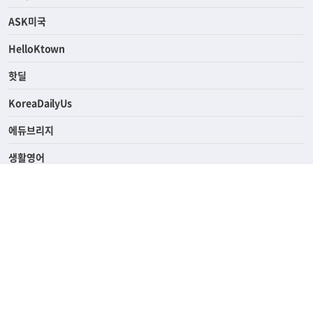
라이프
연예/스포츠
ASK미국
HelloKtown
핫딜
KoreaDailyUs
에듀브리지
생활영어
업소록
의료관광
해피빌리지
ABOUT
ADVERTISING
PRIVACY POLICY
TERMS OF SERVICE
윤리경영
고객센터
News Tips & Corrections