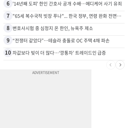
5
부에나파크 한인타운에 281유닛 주거단지 들어선다
6
'14년째 도피' 한인 간호사 공개 수배…메디케어 사기 유죄
7
"65세 복수국적 빗장 푸나"... 한국 정부, 연령 완화 전면 추진
8
변호사시험 중 심정지 온 한인, 뉴욕주 제소
9
“전쟁터 같았다”…테슬라 충돌로 OC 주택 4채 파손
10
차값보다 빚이 더 많다…‘깡통차’ 트레이드인 급증