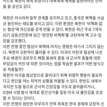
카드로 북한의 체제 보장이나 대북제재 해제를 실현하려는 전략
을 쓸 공산도 있다.
북한은 러시아와 밀착 관계를 유지하고 있고, 중국은 북핵을 사실
상 용인하는 태도를 보이고 있다. 이런 환경은 북한이 '비핵화 없
는 협상'에 자신감을 갖게 만들 수 있다. 북한은 최근 주요 7개국
(G7) 공동선언문에 담긴 '완전한 비핵화'를 규탄하며 핵 고수 입
장을 강조했다.
이란 전쟁 종전 협상이 북핵에 미치는 영향은 여기서 그치지 않는
다. 북한의 오판까지 불러올 수 있다. 미국이 이란과 협상에 나선
주요 배경이 호르무즈 해협 봉쇄와 중동 내 군사적 충돌에 대한
부담감이 커진 데 따른 것이라는 점을 학습한 결과가 어떤 방식으
로 적용될까?
북한이 미국을 협상장으로 끌어내기 위해 위협적 행동이 필요하
다고 판단을 하는 최악의 상황을 떠올릴 수 있다. 한반도 내에서
국지전 도발 등으로 군사적 긴장감을 극도로 끌어올리거나,
ICBM 시험 발사 재개로 중간선거를 앞둔 미국 내 불안감을 조성
할 수 있다는 것이다.
이란 전쟁의 원만한 마무리가 잔뜩 위축된 한국 경제에 긍정적 신