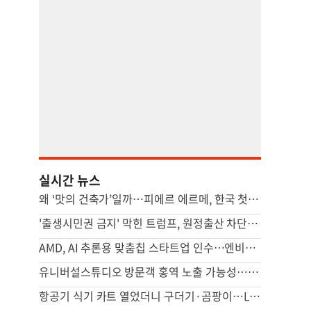
실시간 뉴스
왜 ‘맛의 건축가’일까…피에르 에르메, 한국 첫 카페 열다 [쿠캉]
'출생시민권 금지' 막힌 트럼프, 원정출산 차단 행정명령 서명(종합)
AMD, AI 추론용 맞춤칩 스타트업 인수…엔비디아 추격 가속
유니버설스튜디오 방문객 홍역 노출 가능성…LA카운티 경고
항공기 식기 카트 열었더니 구더기·곰팡이…LAX 기내식 업체 논란