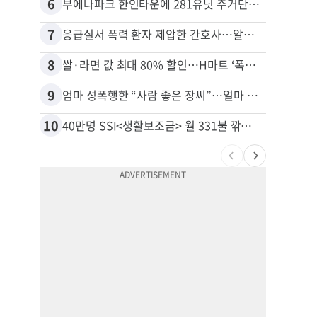
6
16
부에나파크 한인타운에 281유닛 주거단지 들어선다
7
17
응급실서 폭력 환자 제압한 간호사…알고 보니
8
18
쌀·라면 값 최대 80% 할인…H마트 ‘폭탄 세일’
9
19
엄마 성폭행한 “사람 좋은 장씨”…얼마 뒤 딸 배도 불러왔다
10
20
40만명 SSI<생활보조금> 월 331불 깎이나