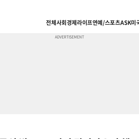
전체
사회
경제
라이프
연예/스포츠
ASK미