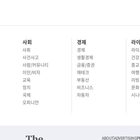
사회
경제
라
사회
경제
라이
사건사고
생활경제
건강
사람/커뮤니티
금융/증권
종교
이민/비자
재테크
여행 
교육
부동산
리빙
정치
비즈니스
문화 
국제
자동차
시니
오피니언
ABOUT
ADVERTISING
P