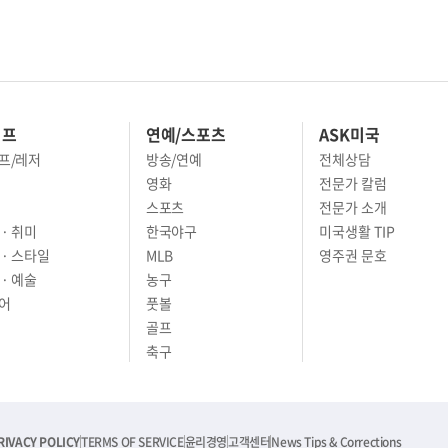
이프
연예/스포츠
ASK미국
프/레저
방송/연예
전체상담
영화
전문가 칼럼
스포츠
전문가 소개
· 취미
한국야구
미국생활 TIP
 · 스타일
MLB
영주권 문호
· 예술
농구
어
풋볼
골프
축구
RIVACY POLICY
TERMS OF SERVICE
윤리경영
고객센터
News Tips & Corrections