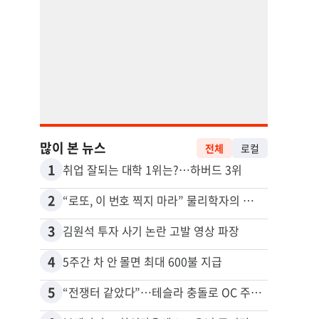
많이 본 뉴스
전체
로컬
1
11
취업 잘되는 대학 1위는?…하버드 3위
2
12
“로또, 이 번호 찍지 마라” 물리학자의 당첨금 높이는 비밀
3
13
김원석 투자 사기 논란 고발 영상 파장
4
14
5주간 차 안 몰면 최대 600불 지급
5
15
“전쟁터 같았다”…테슬라 충돌로 OC 주택 4채 파손