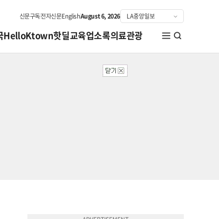
신문구독
전자신문
English
August 6, 2026
국
HelloKtown
핫딜
교육
업소록
의료관광