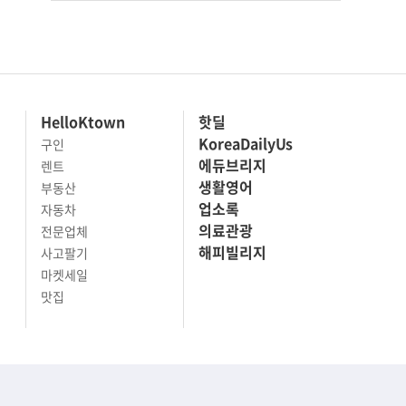
HelloKtown
핫딜
KoreaDailyUs
구인
에듀브리지
렌트
생활영어
부동산
업소록
자동차
의료관광
전문업체
해피빌리지
사고팔기
마켓세일
맛집