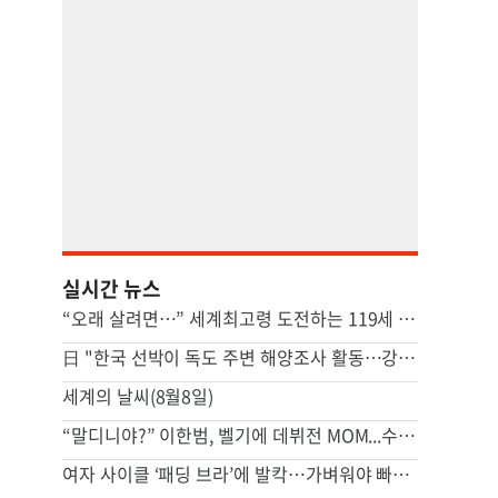
실시간 뉴스
“오래 살려면…” 세계최고령 도전하는 119세 남성의 조언
日 "한국 선박이 독도 주변 해양조사 활동…강력 항의"
세계의 날씨(8월8일)
“말디니야?” 이한범, 벨기에 데뷔전 MOM...수퍼태클에 “리! 리! 열광
여자 사이클 ‘패딩 브라’에 발칵…가벼워야 빠른 거 아니었나