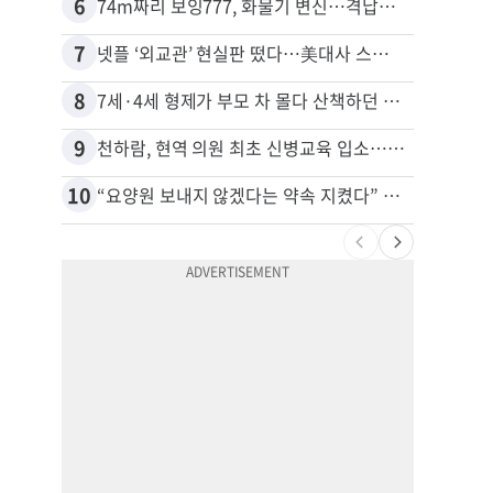
6
16
74m짜리 보잉777, 화물기 변신…격납고서 ‘보물’ 찾는 인천공항
40대
7
17
넷플 ‘외교관’ 현실판 떴다…美대사 스틸 지키는 ‘신 스틸러’
8
18
7세·4세 형제가 부모 차 몰다 산책하던 여성 들이받아
9
19
천하람, 현역 의원 최초 신병교육 입소…논산서 2박3일 생활
“50
10
20
“요양원 보내지 않겠다는 약속 지켰다” 91세 남성, 아내 살해 혐의