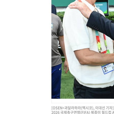
[OSEN=과달라하라(멕시코), 이대선 기자
2026 국제축구연맹(FIFA) 북중미 월드