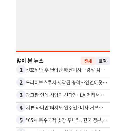
많이 본 뉴스
전체
로컬
1
11
신호위반 후 달아난 배달기사…경찰 잠복해 잡고보니 ‘반전’
2
12
드라이브스루서 시작된 총격…인앤아웃 참사 영상 공개
3
13
광고판 안에 사람이 산다?…LA 거리서 화제
4
14
서류 하나만 빠져도 영주권·비자 거부…심사관 재량권 대폭 확대
포드 
5
15
"65세 복수국적 빗장 푸나"... 한국 정부, 연령 완화 전면 추진
5주간