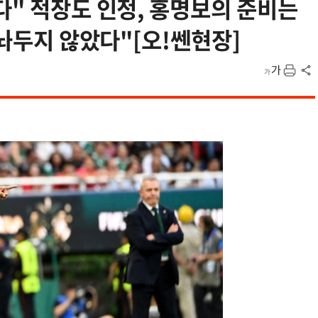
다" 적장도 인정, 홍명보의 준비는
 놔두지 않았다"[오!쎈현장]