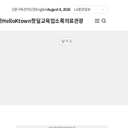
신문구독
전자신문
English
August 8, 2026
국
HelloKtown
핫딜
교육
업소록
의료관광