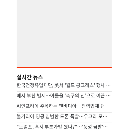
실시간 뉴스
한국전쟁유업재단, 美서 '월드 콩그레스' 행사 개최
메시 부친 별세…아들을 ‘축구의 신’으로 이끈 든든한 조력자
AI인프라에 주목하는 엔비디아…전력업체 랜시엄에 4조원 투자
불가리아 영공 침범한 드론 폭발…우크라 모델 추정(종합)
"트럼프, 혹시 부분가발 썼나?"…'풍성 금발'에 시선 집중