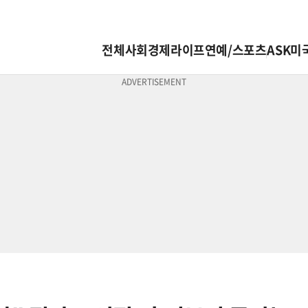
전체
사회
경제
라이프
연예/스포츠
ASK미