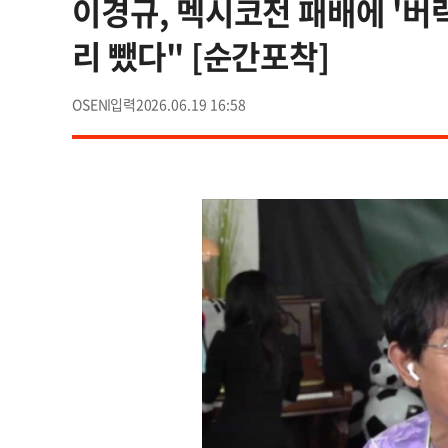
이경규, 멕시코전 패배에 '버럭
리 뺐다" [순간포착]
OSEN
2026.06.19 16:58