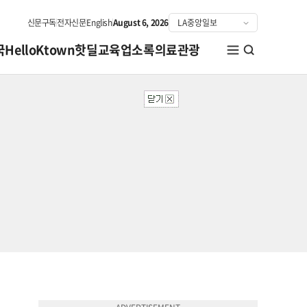
신문구독
전자신문
English
August 6, 2026
국
HelloKtown
핫딜
교육
업소록
의료관광