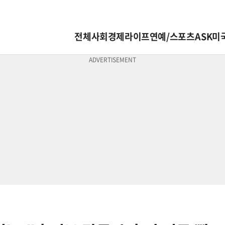
전체
사회
경제
라이프
연예/스포츠
ASK미