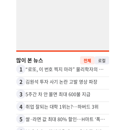
많이 본 뉴스
전체
로컬
1
11
“로또, 이 번호 찍지 마라” 물리학자의 당첨금 높이는 비밀
2
12
김원석 투자 사기 논란 고발 영상 파장
3
13
5주간 차 안 몰면 최대 600불 지급
4
14
취업 잘되는 대학 1위는?…하버드 3위
5
15
쌀·라면 값 최대 80% 할인…H마트 ‘폭탄 세일’