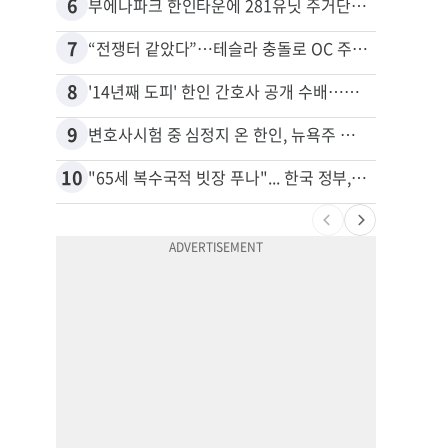
6
16
부에나파크 한인타운에 281유닛 주거단지 들어선다
7
17
“전쟁터 같았다”…테슬라 충돌로 OC 주택 4채 파손
8
18
'14년째 도피' 한인 간호사 공개 수배…메디케어 사기 유죄
9
19
변호사시험 중 심정지 온 한인, 뉴욕주 제소
10
20
"65세 복수국적 빗장 푸나"... 한국 정부, 연령 완화 전면 추진