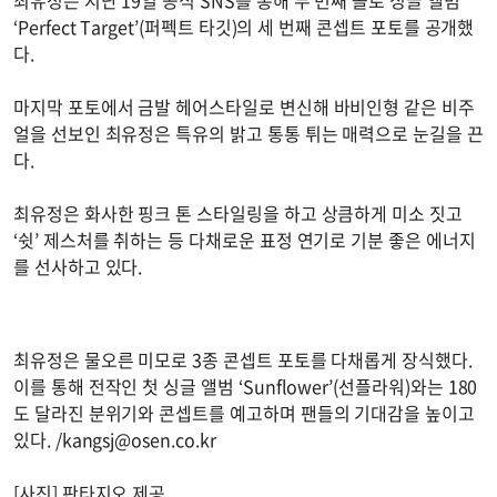
최유정은 지난 19일 공식 SNS를 통해 두 번째 솔로 싱글 앨범
‘Perfect Target’(퍼펙트 타깃)의 세 번째 콘셉트 포토를 공개했
다.
마지막 포토에서 금발 헤어스타일로 변신해 바비인형 같은 비주
얼을 선보인 최유정은 특유의 밝고 통통 튀는 매력으로 눈길을 끈
다.
최유정은 화사한 핑크 톤 스타일링을 하고 상큼하게 미소 짓고
‘쉿’ 제스처를 취하는 등 다채로운 표정 연기로 기분 좋은 에너지
를 선사하고 있다.
최유정은 물오른 미모로 3종 콘셉트 포토를 다채롭게 장식했다.
이를 통해 전작인 첫 싱글 앨범 ‘Sunflower’(선플라워)와는 180
도 달라진 분위기와 콘셉트를 예고하며 팬들의 기대감을 높이고
있다. /
kangsj@osen.co.kr
[사진] 판타지오 제공