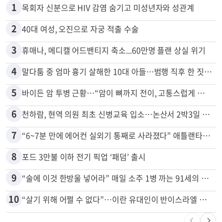
많이 본 뉴스
전체
로컬
1
목회자 신분으로 HIV 감염 숨기고 미성년자와 성관계
2
40대 여성, 오진으로 자궁 적출 수술
3
휴매나, 메디캘 어드밴티지 축소...60만명 플랜 상실 위기
4
말다툼 중 엄마 흉기 살해한 10대 아들…범행 직후 한 짓 충격
5
바이든 암 투병 근황…“암이 뼈까지 전이, 고통스럽게 투병 중”
6
천하람, 현역 의원 최초 신병교육 입소…논산서 2박3일 생활
7
“6~7분 만에 에어컨 실외기 통째로 사라졌다” 애틀랜타서 실외기 도난 급증
8
포드 3만불 이하 전기 픽업 ‘패덤’ 출시
9
“술에 이것 한방울 넣어라” 매일 소주 1병 까는 91세의 철칙