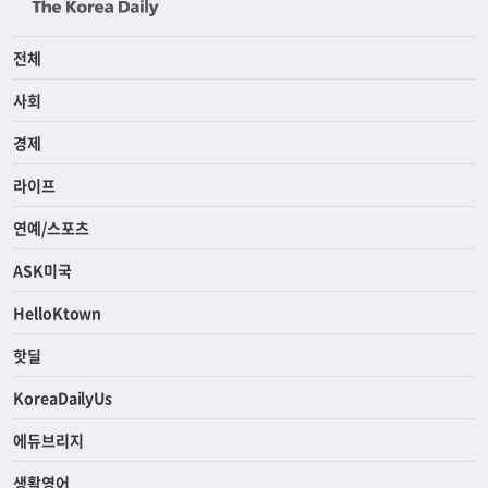
전체
사회
경제
라이프
연예/스포츠
ASK미국
HelloKtown
핫딜
KoreaDailyUs