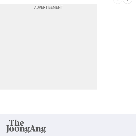
10
“살기 위해 어쩔 수 없다”…이란 유대인이 반이스라엘 외치는 까닭