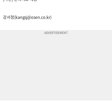
강서정(
kangsj@osen.co.kr
)