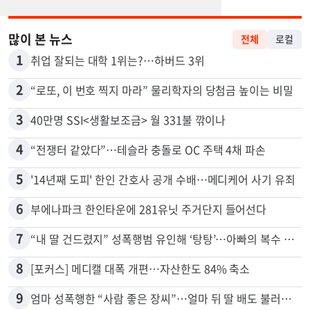
많이 본 뉴스
전체
로컬
1
취업 잘되는 대학 1위는?…하버드 3위
2
“로또, 이 번호 찍지 마라” 물리학자의 당첨금 높이는 비밀
3
40만명 SSI<생활보조금> 월 331불 깎이나
4
“전쟁터 같았다”…테슬라 충돌로 OC 주택 4채 파손
5
'14년째 도피' 한인 간호사 공개 수배…메디케어 사기 유죄
6
부에나파크 한인타운에 281유닛 주거단지 들어선다
7
“내 딸 건드렸지” 성폭행범 유인해 ‘탕탕’…아빠의 복수 결말
8
[포커스] 메디캘 대폭 개편…자산한도 84% 축소
9
엄마 성폭행한 “사람 좋은 장씨”…얼마 뒤 딸 배도 불러왔다