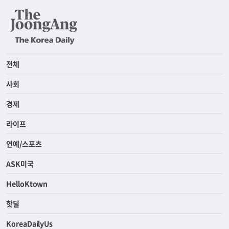
전체
사회
경제
라이프
연예/스포츠
ASK미국
HelloKtown
핫딜
KoreaDailyUs