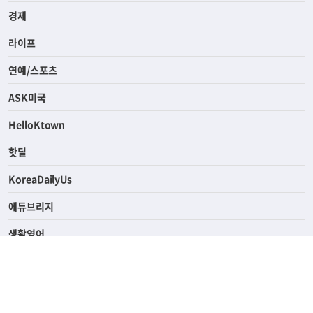
사회
경제
라이프
연예/스포츠
ASK미국
HelloKtown
핫딜
KoreaDailyUs
에듀브리지
생활영어
업소록