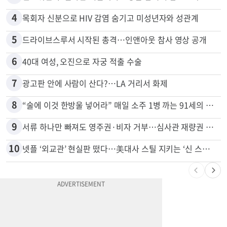
3
신호위반 후 달아난 배달기사…경찰 잠복해 잡고보니 ‘반전’
4
목회자 신분으로 HIV 감염 숨기고 미성년자와 성관계
5
드라이브스루서 시작된 총격…인앤아웃 참사 영상 공개
6
40대 여성, 오진으로 자궁 적출 수술
7
광고판 안에 사람이 산다?…LA 거리서 화제
8
“술에 이것 한방울 넣어라” 매일 소주 1병 까는 91세의 철칙
9
서류 하나만 빠져도 영주권·비자 거부…심사관 재량권 대폭 확대
10
넷플 ‘외교관’ 현실판 떴다…美대사 스틸 지키는 ‘신 스틸러’