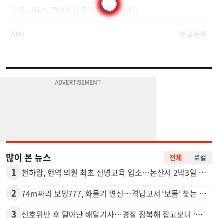
많이 본 뉴스
전체
로컬
1
천하람, 현역 의원 최초 신병교육 입소…논산서 2박3일 생활
2
74m짜리 보잉777, 화물기 변신…격납고서 ‘보물’ 찾는 인천공항