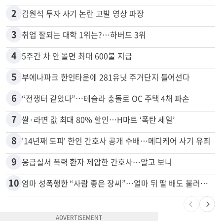
2
김원석 투자 사기 논란 고발 영상 파장
3
취업 잘되는 대학 1위는?…하버드 3위
4
5주간 차 안 몰면 최대 600불 지급
5
부에나파크 한인타운에 281유닛 주거단지 들어선다
6
“전쟁터 같았다”…테슬라 충돌로 OC 주택 4채 파손
7
쌀·라면 값 최대 80% 할인…H마트 ‘폭탄 세일’
8
'14년째 도피' 한인 간호사 공개 수배…메디케어 사기 유죄
9
응급실서 폭력 환자 제압한 간호사…알고 보니
10
엄마 성폭행한 “사람 좋은 장씨”…얼마 뒤 딸 배도 불러왔다