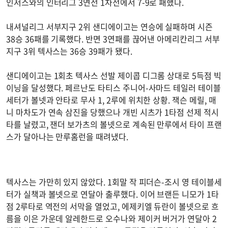
인저스와의 인터리그 3연전 1차전에서 7-9로 패했다.
내셔널리그 서부지구 2위 샌디에이고는 연승에 실패하며 시즌
38승 36패를 기록했다. 반면 3연패를 끊어낸 아메리칸리그 서부
지구 3위 텍사스는 36승 39패가 됐다.
샌디에이고는 1회초 텍사스 선발 제이콥 디그롬 상대로 5득점 빅
이닝을 달성했다. 페르난도 타티스 주니어-사마드 테일러 테이블
세터가 볼넷과 안타로 무사 1, 2루에 위치한 상황. 잭슨 메릴, 매
니 마차도가 연속 삼진을 당했으나 개빈 시츠가 1타점 선제 적시
타를 날렸고, 잰더 보가츠의 볼넷으로 계속된 만루에서 타이 프랜
스가 달아나는 만루홈런을 때려냈다.
텍사스는 가만히 있지 않았다. 1회말 작 피더슨-조시 영 테이블세
터가 실책과 볼넷으로 연달아 출루했다. 이어 브랜든 니모가 1타
점 2루타로 역전의 서막을 열었고, 에제키엘 듀란이 볼넷으로 흐
름을 이은 가운데 알레한드로 오수나와 제이커 버거가 연달아 2