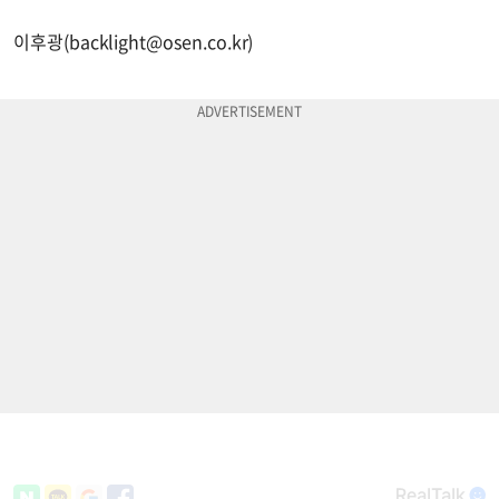
이후광(
backlight@osen.co.kr
)