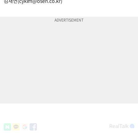
김채연(
cykim@osen.co.kr
)