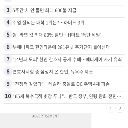
3
5주간 차 안 몰면 최대 600불 지급
4
취업 잘되는 대학 1위는?…하버드 3위
5
쌀·라면 값 최대 80% 할인…H마트 ‘폭탄 세일’
6
부에나파크 한인타운에 281유닛 주거단지 들어선다
7
'14년째 도피' 한인 간호사 공개 수배…메디케어 사기 유죄
8
변호사시험 중 심정지 온 한인, 뉴욕주 제소
9
“전쟁터 같았다”…테슬라 충돌로 OC 주택 4채 파손
10
"65세 복수국적 빗장 푸나"... 한국 정부, 연령 완화 전면 추진