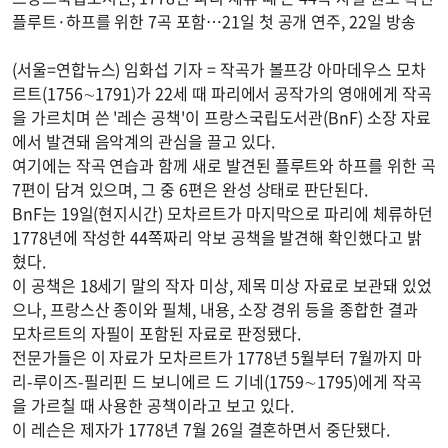
플루트·하프를 위한 7곡 포함…21일 첫 공개 연주, 22일 방송
(서울=연합뉴스) 임화섭 기자 = 작곡가 볼프강 아마데우스 모차
르트(1756∼1791)가 22세 때 파리에서 공작가의 영애에게 작곡
을 가르치며 쓴 '레슨 공책'이 프랑스국립도서관(BnF) 소장 자료
에서 발견돼 음악계의 관심을 끌고 있다.
여기에는 작곡 연습과 함께 새로 발견된 플루트와 하프를 위한 곡
7편이 담겨 있으며, 그 중 6편은 완성 상태로 판단된다.
BnF는 19일(현지시간) 모차르트가 마지막으로 파리에 체류하던
1778년에 작성한 44쪽짜리 악보 공책을 발견해 확인했다고 밝
혔다.
이 공책은 18세기 말의 작자 미상, 제목 미상 자료로 보관돼 있었
으나, 프랑스산 종이와 필체, 내용, 소장 경위 등을 종합한 결과
모차르트의 자필이 포함된 자료로 판정됐다.
전문가들은 이 자료가 모차르트가 1778년 5월부터 7월까지 마
리-루이즈-필리핀 드 보니에르 드 기네(1759∼1795)에게 작곡
을 가르칠 때 사용한 공책이라고 보고 있다.
이 레슨은 제자가 1778년 7월 26일 결혼하면서 중단됐다.