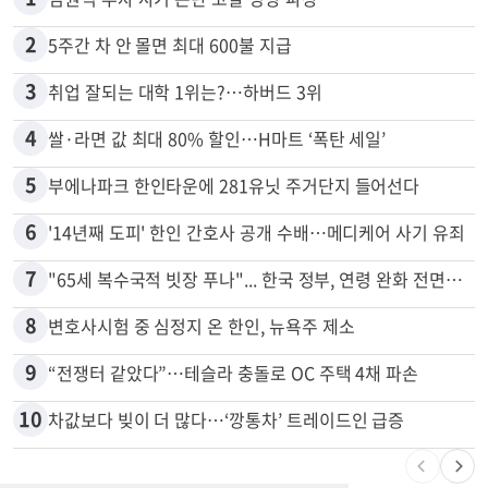
많이 본 뉴스
전체
로컬
1
김원석 투자 사기 논란 고발 영상 파장
2
5주간 차 안 몰면 최대 600불 지급
3
취업 잘되는 대학 1위는?…하버드 3위
4
쌀·라면 값 최대 80% 할인…H마트 ‘폭탄 세일’
5
부에나파크 한인타운에 281유닛 주거단지 들어선다
6
'14년째 도피' 한인 간호사 공개 수배…메디케어 사기 유죄
7
"65세 복수국적 빗장 푸나"... 한국 정부, 연령 완화 전면 추진
8
변호사시험 중 심정지 온 한인, 뉴욕주 제소
9
“전쟁터 같았다”…테슬라 충돌로 OC 주택 4채 파손
10
차값보다 빚이 더 많다…‘깡통차’ 트레이드인 급증