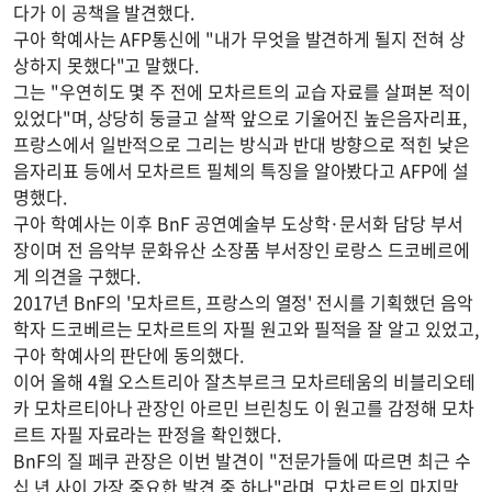
다가 이 공책을 발견했다.
구아 학예사는 AFP통신에 "내가 무엇을 발견하게 될지 전혀 상
상하지 못했다"고 말했다.
그는 "우연히도 몇 주 전에 모차르트의 교습 자료를 살펴본 적이
있었다"며, 상당히 둥글고 살짝 앞으로 기울어진 높은음자리표,
프랑스에서 일반적으로 그리는 방식과 반대 방향으로 적힌 낮은
음자리표 등에서 모차르트 필체의 특징을 알아봤다고 AFP에 설
명했다.
구아 학예사는 이후 BnF 공연예술부 도상학·문서화 담당 부서
장이며 전 음악부 문화유산 소장품 부서장인 로랑스 드코베르에
게 의견을 구했다.
2017년 BnF의 '모차르트, 프랑스의 열정' 전시를 기획했던 음악
학자 드코베르는 모차르트의 자필 원고와 필적을 잘 알고 있었고,
구아 학예사의 판단에 동의했다.
이어 올해 4월 오스트리아 잘츠부르크 모차르테움의 비블리오테
카 모차르티아나 관장인 아르민 브린칭도 이 원고를 감정해 모차
르트 자필 자료라는 판정을 확인했다.
BnF의 질 페쿠 관장은 이번 발견이 "전문가들에 따르면 최근 수
십 년 사이 가장 중요한 발견 중 하나"라며, 모차르트의 마지막