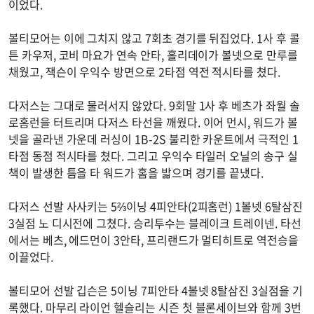
이었다.
볼티모어는 이에 그치지 않고 7회초 경기를 뒤집었다. 1사 후 콜
튼 카우저, 코비 마요가 연속 안타, 홀리데이가 볼넷으로 만루를
채웠고, 잭슨이 우익수 방면으로 2타점 역전 적시타를 쳤다.
다저스는 그대로 물러서지 않았다. 9회말 1사 후 베츠가 좌월 솔
로홈런을 터트리며 다저스 타선을 깨웠다. 이어 먼시, 워드가 볼
넷을 골라낸 가운데 러싱이 1B-2S 불리한 카운트에서 극적인 1
타점 동점 적시타를 쳤다. 그리고 우익수 타일러 오닐의 송구 실
책이 발생한 틈을 타 워드가 홈을 밟으며 경기를 끝냈다.
다저스 선발 사사키는 5⅔이닝 4피안타(2피홈런) 1볼넷 6탈삼진
3실점 노 디시전에 그쳤다. 승리투수는 블레이크 트레이넨. 타선
에서는 베츠, 에드먼이 3안타, 프리랜드가 멀티히트로 역전승을
이끌었다.
볼티모어 선발 깁슨은 5이닝 7피안타 4볼넷 8탈삼진 3실점을 기
록했다. 마무리 라이언 헬슬리는 시즌 첫 블론세이브와 함께 3번