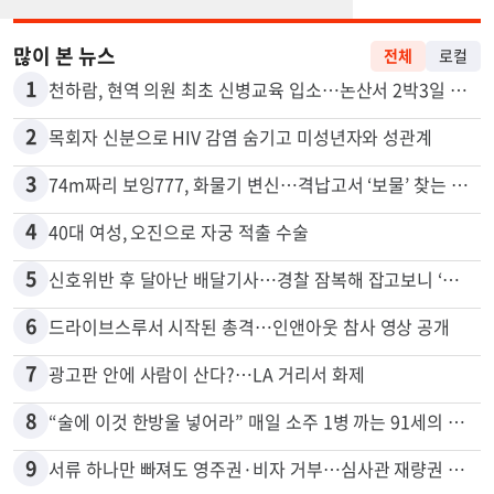
많이 본 뉴스
전체
로컬
1
천하람, 현역 의원 최초 신병교육 입소…논산서 2박3일 생활
2
목회자 신분으로 HIV 감염 숨기고 미성년자와 성관계
3
74m짜리 보잉777, 화물기 변신…격납고서 ‘보물’ 찾는 인천공항
4
40대 여성, 오진으로 자궁 적출 수술
5
신호위반 후 달아난 배달기사…경찰 잠복해 잡고보니 ‘반전’
6
드라이브스루서 시작된 총격…인앤아웃 참사 영상 공개
7
광고판 안에 사람이 산다?…LA 거리서 화제
8
“술에 이것 한방울 넣어라” 매일 소주 1병 까는 91세의 철칙