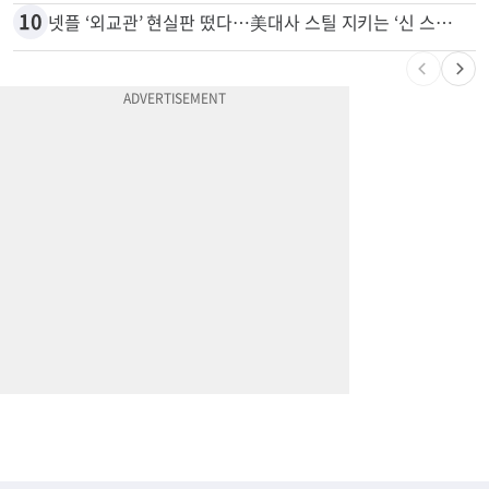
9
서류 하나만 빠져도 영주권·비자 거부…심사관 재량권 대폭 확대
10
넷플 ‘외교관’ 현실판 떴다…美대사 스틸 지키는 ‘신 스틸러’