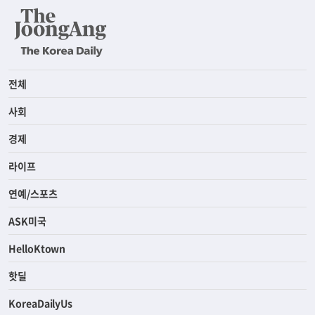
전체
사회
경제
라이프
연예/스포츠
ASK미국
HelloKtown
핫딜