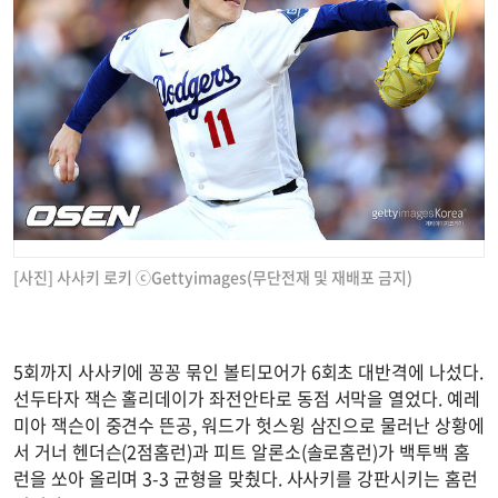
[사진] 사사키 로키 ⓒGettyimages(무단전재 및 재배포 금지)
5회까지 사사키에 꽁꽁 묶인 볼티모어가 6회초 대반격에 나섰다.
선두타자 잭슨 홀리데이가 좌전안타로 동점 서막을 열었다. 예레
미아 잭슨이 중견수 뜬공, 워드가 헛스윙 삼진으로 물러난 상황에
서 거너 헨더슨(2점홈런)과 피트 알론소(솔로홈런)가 백투백 홈
런을 쏘아 올리며 3-3 균형을 맞췄다. 사사키를 강판시키는 홈런