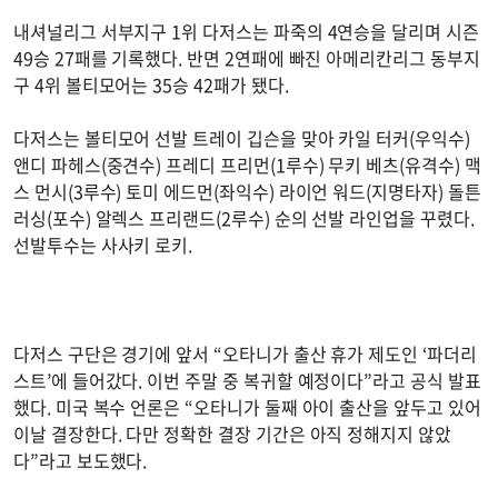
내셔널리그 서부지구 1위 다저스는 파죽의 4연승을 달리며 시즌
49승 27패를 기록했다. 반면 2연패에 빠진 아메리칸리그 동부지
구 4위 볼티모어는 35승 42패가 됐다.
다저스는 볼티모어 선발 트레이 깁슨을 맞아 카일 터커(우익수)
앤디 파헤스(중견수) 프레디 프리먼(1루수) 무키 베츠(유격수) 맥
스 먼시(3루수) 토미 에드먼(좌익수) 라이언 워드(지명타자) 돌튼
러싱(포수) 알렉스 프리랜드(2루수) 순의 선발 라인업을 꾸렸다.
선발투수는 사사키 로키.
다저스 구단은 경기에 앞서 “오타니가 출산 휴가 제도인 ‘파더리
스트’에 들어갔다. 이번 주말 중 복귀할 예정이다”라고 공식 발표
했다. 미국 복수 언론은 “오타니가 둘째 아이 출산을 앞두고 있어
이날 결장한다. 다만 정확한 결장 기간은 아직 정해지지 않았
다”라고 보도했다.