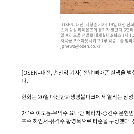
[OSEN=대전, 지형준 기자] 19일 대전 한
스와 삼성 라이온즈의 경기가 열렸다.6연패
엘 후라도을 선발로 내세웠다.8회초 1사 1
자욱을 포스아웃시키고 1루 악송구를 범하며 동
jpnews@osen.co.kr
[OSEN=대전, 손찬익 기자] 전날 뼈아픈 실책을
다.
한화는 20일 대전한화생명볼파크에서 열리는 삼성
2루수 이도윤-우익수 요나단 페라자-중견수 문현빈
포수 허인서-유격수 황영묵으로 타순을 구성했다. 