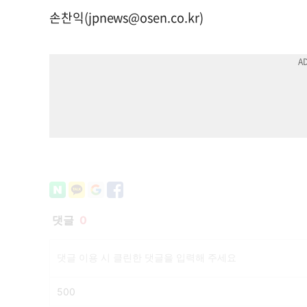
손찬익(
jpnews@osen.co.kr
)