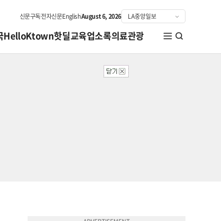
신문구독
전자신문
English
August 6, 2026
국
HelloKtown
핫딜
교육
업소록
의료관광