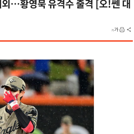
제외…황영묵 유격수 출격 [오!쎈 대