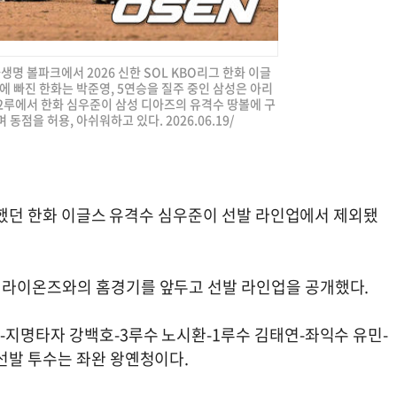
화생명 볼파크에서 2026 신한 SOL KBO리그 한화 이글
에 빠진 한화는 박준영, 5연승을 질주 중인 삼성은 아리
,2루에서 한화 심우준이 삼성 디아즈의 유격수 땅볼에 구
점을 허용, 아쉬워하고 있다. 2026.06.19/
 범했던 한화 이글스 유격수 심우준이 선발 라인업에서 제외됐
 라이온즈와의 홈경기를 앞두고 선발 라인업을 공개했다.
-지명타자 강백호-3루수 노시환-1루수 김태연-좌익수 유민-
선발 투수는 좌완 왕옌청이다.