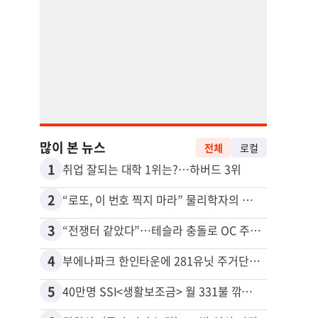
많이 본 뉴스
전체
로컬
1
11
취업 잘되는 대학 1위는?…하버드 3위
2
12
“로또, 이 번호 찍지 마라” 물리학자의 당첨금 높이는 비밀
3
13
“전쟁터 같았다”…테슬라 충돌로 OC 주택 4채 파손
4
14
부에나파크 한인타운에 281유닛 주거단지 들어선다
5
15
40만명 SSI<생활보조금> 월 331불 깎이나