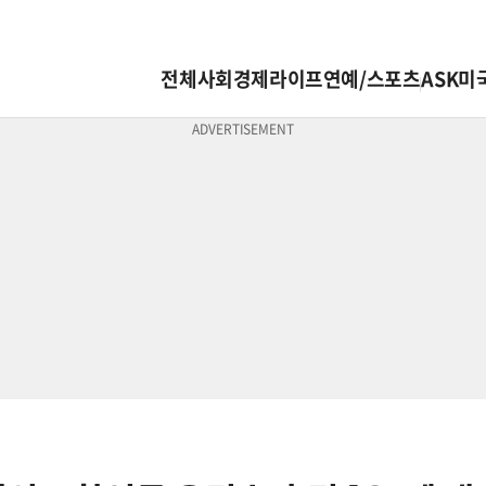
전체
사회
경제
라이프
연예/스포츠
ASK미