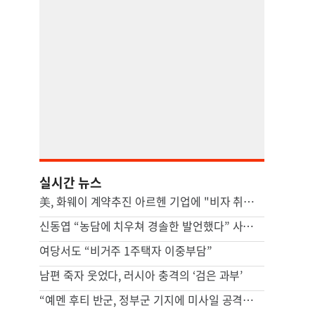
실시간 뉴스
美, 화웨이 계약추진 아르헨 기업에 "비자 취소" 경고…中 반발
신동엽 “농담에 치우쳐 경솔한 발언했다” 사과문, 무슨 일
여당서도 “비거주 1주택자 이중부담”
남편 죽자 웃었다, 러시아 충격의 ‘검은 과부’
“예멘 후티 반군, 정부군 기지에 미사일 공격…최소 38명 사망”