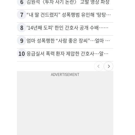
6
16
김원석〈투자 사기 논란〉 고발 영상 파장
5주간
7
17
“내 딸 건드렸지” 성폭행범 유인해 ‘탕탕’…아빠의 복수 결말
추방된
8
18
'14년째 도피' 한인 간호사 공개 수배…메디케어 사기 유죄
9
19
엄마 성폭행한 “사람 좋은 장씨”…얼마 뒤 딸 배도 불러왔다
유학생
10
20
응급실서 폭력 환자 제압한 간호사…알고 보니